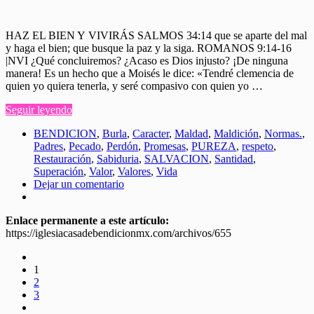
HAZ EL BIEN Y VIVIRÁS SALMOS 34:14 que se aparte del mal
y haga el bien; que busque la paz y la siga. ROMANOS 9:14-16
|NVI ¿Qué concluiremos? ¿Acaso es Dios injusto? ¡De ninguna
manera! Es un hecho que a Moisés le dice: «Tendré clemencia de
quien yo quiera tenerla, y seré compasivo con quien yo …
Seguir leyendo
BENDICION
,
Burla
,
Caracter
,
Maldad
,
Maldición
,
Normas.
,
Padres
,
Pecado
,
Perdón
,
Promesas
,
PUREZA
,
respeto
,
Restauración
,
Sabiduria
,
SALVACION
,
Santidad
,
Superación
,
Valor
,
Valores
,
Vida
Dejar un comentario
Enlace permanente a este artículo:
https://iglesiacasadebendicionmx.com/archivos/655
1
2
3