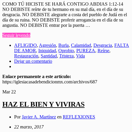
COMO TÚ HICISTE SE HARÁ CONTIGO ABDIAS 1:12-14
NO DEBISTE reírte de tu hermano en su mal día, en el día de su
desgracia. NO DEBISTE alegrarte a costa del pueblo de Judá en el
día de su ruina. NO DEBISTE proferir arrogancia en el día de su
angustia. NO DEBISTE entrar por la puerta …
Seguir leyendo
AFLIGIDO
,
Agresión
,
Burla
,
Calamidad
,
Desgracia
,
FALTA
DE AMOR
,
Iniquidad
,
Oprobio
,
PUREZA
,
Reírse
,
Restauración
,
Santidad
,
Tristeza
,
Vida
Dejar un comentario
Enlace permanente a este artículo:
https://iglesiacasadebendicionmx.com/archivos/687
Mar
22
HAZ EL BIEN Y VIVIRAS
Por
Javier A. Martínez
en
REFLEXIONES
22 marzo, 2017