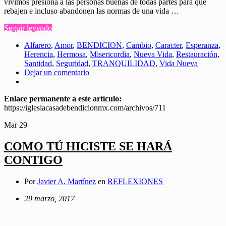
vivimos presiona a las personas buenas de todas partes para que
rebajen e incluso abandonen las normas de una vida …
Seguir leyendo
Alfarero
,
Amor
,
BENDICION
,
Cambio
,
Caracter
,
Esperanza
,
Herencia
,
Hermosa
,
Misericordia
,
Nueva Vida
,
Restauración
,
Santidad
,
Seguridad
,
TRANQUILIDAD
,
Vida Nueva
Dejar un comentario
Enlace permanente a este artículo:
https://iglesiacasadebendicionmx.com/archivos/711
Mar
29
COMO TÚ HICISTE SE HARÁ
CONTIGO
Por
Javier A. Martínez
en
REFLEXIONES
29 marzo, 2017