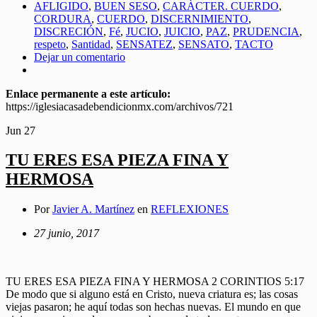
AFLIGIDO
,
BUEN SESO
,
CARÀCTER. CUERDO
,
CORDURA
,
CUERDO
,
DISCERNIMIENTO
,
DISCRECIÓN
,
Fé
,
JUCIO
,
JUICIO
,
PAZ
,
PRUDENCIA
,
respeto
,
Santidad
,
SENSATEZ
,
SENSATO
,
TACTO
Dejar un comentario
Enlace permanente a este artículo:
https://iglesiacasadebendicionmx.com/archivos/721
Jun
27
TU ERES ESA PIEZA FINA Y
HERMOSA
Por
Javier A. Martínez
en
REFLEXIONES
27 junio, 2017
TU ERES ESA PIEZA FINA Y HERMOSA 2 CORINTIOS 5:17
De modo que si alguno está en Cristo, nueva criatura es; las cosas
viejas pasaron; he aquí todas son hechas nuevas. El mundo en que