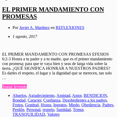
EL PRIMER MANDAMIENTO CON
PROMESAS
Por
Javier A. Martínez
en
REFLEXIONES
1 agosto, 2017
EL PRIMER MANDAMIENTO CON PROMESAS EFESIOS
6:2-3 Honra a tu padre y a tu madre, que es el primer mandamiento
con promesa; para que te vaya bien y seas de larga vida sobre la
tierra. ¿QUÉ SIGNIFICA HONRAR A NUESTROS PADRES?
Es darles el respeto, el lugar y la dignidad que se merecen, tan solo
…
Seguir leyendo
Abuelos
,
Agradecimiento
,
Amistad
,
Amor
,
BENDICION
,
Bondad
,
Caracter
,
Confianza
,
Desobedientes a los padres
,
Frutos
,
Gratitud
,
Honra
,
Ingratos
,
Miedo
,
Obediencia
,
Padres
,
Perdón
,
Personal
,
respeto
,
Santidad
,
Temor
,
TRANQUILIDAD
,
Valores