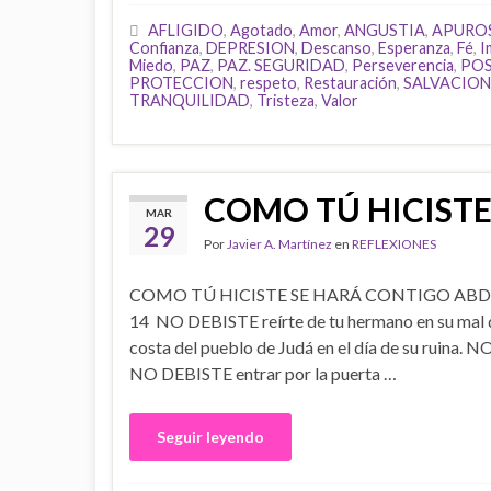
AFLIGIDO
,
Agotado
,
Amor
,
ANGUSTIA
,
APURO
Confianza
,
DEPRESION
,
Descanso
,
Esperanza
,
Fé
,
I
Miedo
,
PAZ
,
PAZ. SEGURIDAD
,
Perseverencia
,
POS
PROTECCION
,
respeto
,
Restauración
,
SALVACION
TRANQUILIDAD
,
Tristeza
,
Valor
COMO TÚ HICISTE
MAR
29
Por
Javier A. Martínez
en
REFLEXIONES
COMO TÚ HICISTE SE HARÁ CONTIGO ABDI
14 NO DEBISTE reírte de tu hermano en su mal dí
costa del pueblo de Judá en el día de su ruina. N
NO DEBISTE entrar por la puerta …
Seguir leyendo