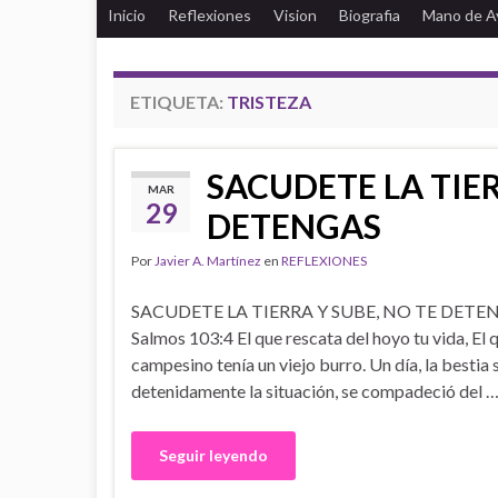
Inicio
Reflexiones
Vision
Biografia
Mano de A
ETIQUETA:
TRISTEZA
SACUDETE LA TIER
MAR
29
DETENGAS
Por
Javier A. Martínez
en
REFLEXIONES
SACUDETE LA TIERRA Y SUBE, NO TE DETE
Salmos 103:4 El que rescata del hoyo tu vida, El 
campesino tenía un viejo burro. Un día, la bestia 
detenidamente la situación, se compadeció del 
Seguir leyendo