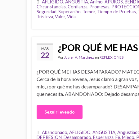
AFLIGIDO
,
ANGUSTIA
,
Animo
,
APUROS
,
BENDI
Circunstancias
,
Confianza
,
Promesas
,
PROTECCIO
Seguridad
,
Superación
,
Temor
,
Tiempo de Pruebas
,
Tristeza
,
Valor
,
Vida
¿POR QUÉ ME HA
MAR
22
Por
Javier A. Martínez
en
REFLEXIONES
¿POR QUÉ ME HAS DESAMPARADO? MATEO 
Cerca de la hora novena, Jesús clamó a gran voz, d
mío, ¿por qué me has desamparado? DESAMPARADO
que necesita. ABANDONADO: Dejado desamparad
Seguir leyendo
Abandonado
,
AFLIGIDO
,
ANGUSTIA
,
Angustiad
DEPRESION
,
Desamparado
,
Esperanza
,
Fé
,
Miedo
,
P