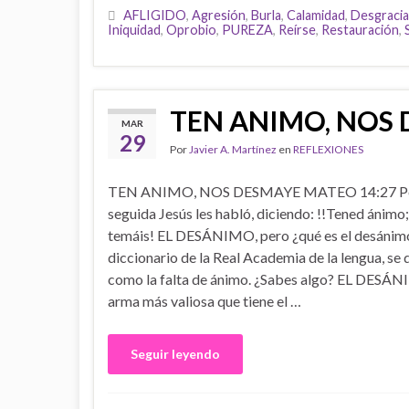
AFLIGIDO
,
Agresión
,
Burla
,
Calamidad
,
Desgracia
Iniquidad
,
Oprobio
,
PUREZA
,
Reírse
,
Restauración
,
TEN ANIMO, NOS
MAR
29
Por
Javier A. Martínez
en
REFLEXIONES
TEN ANIMO, NOS DESMAYE MATEO 14:27 Pe
seguida Jesús les habló, diciendo: !!Tened ánimo;
temáis! EL DESÁNIMO, pero ¿qué es el desánimo
diccionario de la Real Academia de la lengua, se 
como la falta de ánimo. ¿Sabes algo? EL DESÁN
arma más valiosa que tiene el …
Seguir leyendo