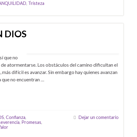
ANQUILIDAD
,
Tristeza
 DIOS
 que no
 de atormentarse. Los obstáculos del camino dificultan el
en, más difícil es avanzar. Sin embargo hay quienes avanzan
a que no encuentran …
OS
,
Confianza
,
Dejar un comentario
everencia
,
Promesas
,
alor