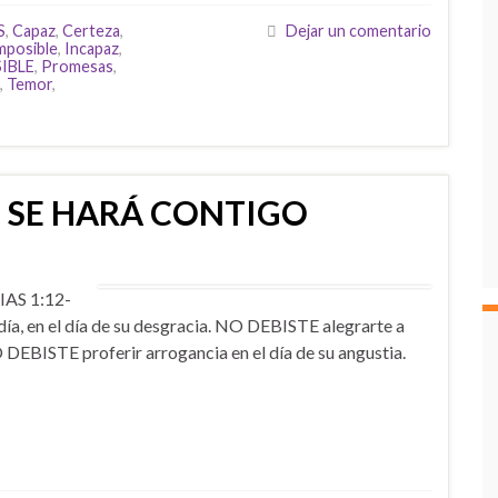
S
,
Capaz
,
Certeza
,
Dejar un comentario
mposible
,
Incapaz
,
IBLE
,
Promesas
,
,
Temor
,
 SE HARÁ CONTIGO
AS 1:12-
a, en el día de su desgracia. NO DEBISTE alegrarte a
O DEBISTE proferir arrogancia en el día de su angustia.