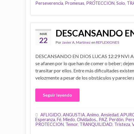
Perseverencia
,
Promesas
,
PROTECCION
,
Solo
,
TR
DESCANSANDO EN
MAR
22
Por
Javier A. Martínez
en
REFLEXIONES
DESCANSANDO EN DIOS LUCAS 12:29 NVI Así
se afanen por lo que han de comer o beber; dejen
transitar por ellos. Entre más dificultades exist
velozmente a pesar de los obstáculos y parecier
Seguir leyendo
AFLIGIDO
,
ANGUSTIA
,
Animo
,
Ansiedad
,
APUR
Esperanza
,
Fé
,
Miedo
,
Olvidados.
,
PAZ
,
Perdón
,
Pers
PROTECCION
,
Temor
,
TRANQUILIDAD
,
Tristeza
,
V