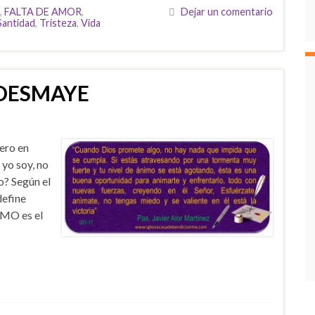
,
FALTA DE AMOR
,
Dejar un comentario
Santidad
,
Tristeza
,
Vida
 DESMAYE
ro en
 yo soy, no
? Según el
define
IMO es el