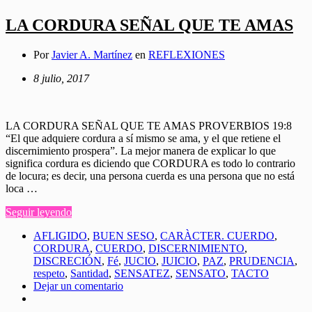
LA CORDURA SEÑAL QUE TE AMAS
Por
Javier A. Martínez
en
REFLEXIONES
8 julio, 2017
LA CORDURA SEÑAL QUE TE AMAS PROVERBIOS 19:8
“El que adquiere cordura a sí mismo se ama, y el que retiene el
discernimiento prospera”. La mejor manera de explicar lo que
significa cordura es diciendo que CORDURA es todo lo contrario
de locura; es decir, una persona cuerda es una persona que no está
loca …
Seguir leyendo
AFLIGIDO
,
BUEN SESO
,
CARÀCTER. CUERDO
,
CORDURA
,
CUERDO
,
DISCERNIMIENTO
,
DISCRECIÓN
,
Fé
,
JUCIO
,
JUICIO
,
PAZ
,
PRUDENCIA
,
respeto
,
Santidad
,
SENSATEZ
,
SENSATO
,
TACTO
Dejar un comentario