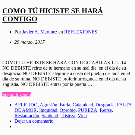
COMO TÚ HICISTE SE HARÁ
CONTIGO
Por
Javier A. Martínez
en
REFLEXIONES
29 marzo, 2017
COMO TÚ HICISTE SE HARÁ CONTIGO ABDIAS 1:12-14
NO DEBISTE reírte de tu hermano en su mal día, en el día de su
desgracia. NO DEBISTE alegrarte a costa del pueblo de Judá en el
día de su ruina. NO DEBISTE proferir arrogancia en el día de su
angustia. NO DEBISTE entrar por la puerta …
Seguir leyendo
AFLIGIDO
,
Agresión
,
Burla
,
Calamidad
,
Desgracia
,
FALTA
DE AMOR
,
Iniquidad
,
Oprobio
,
PUREZA
,
Reírse
,
Restauración
,
Santidad
,
Tristeza
,
Vida
Dejar un comentario