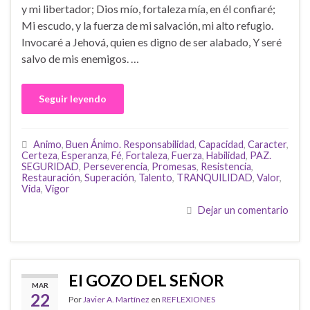
y mi libertador; Dios mío, fortaleza mía, en él confiaré;
Mi escudo, y la fuerza de mi salvación, mi alto refugio.
Invocaré a Jehová, quien es digno de ser alabado, Y seré
salvo de mis enemigos. …
Seguir leyendo
Animo
,
Buen Ánimo. Responsabilidad
,
Capacidad
,
Caracter
,
Certeza
,
Esperanza
,
Fé
,
Fortaleza
,
Fuerza
,
Habilidad
,
PAZ.
SEGURIDAD
,
Perseverencia
,
Promesas
,
Resistencia
,
Restauración
,
Superación
,
Talento
,
TRANQUILIDAD
,
Valor
,
Vida
,
Vigor
Dejar un comentario
El GOZO DEL SEÑOR
MAR
22
Por
Javier A. Martínez
en
REFLEXIONES