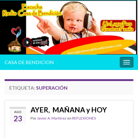
CASA DE BENDICION
Alter
la
nave
ETIQUETA:
SUPERACIÓN
AYER, MAÑANA y HOY
AGO
23
Por
Javier A. Martínez
en
REFLEXIONES