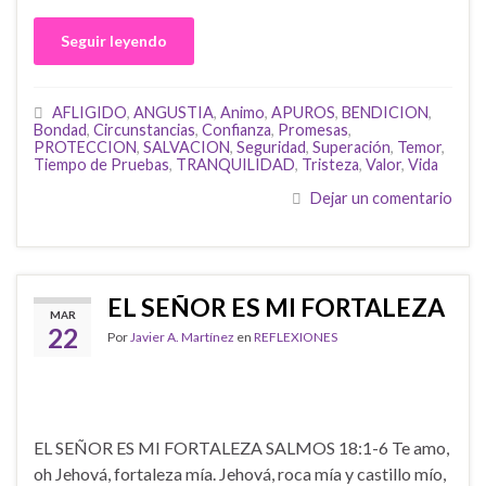
Seguir leyendo
AFLIGIDO
,
ANGUSTIA
,
Animo
,
APUROS
,
BENDICION
,
Bondad
,
Circunstancias
,
Confianza
,
Promesas
,
PROTECCION
,
SALVACION
,
Seguridad
,
Superación
,
Temor
,
Tiempo de Pruebas
,
TRANQUILIDAD
,
Tristeza
,
Valor
,
Vida
Dejar un comentario
EL SEÑOR ES MI FORTALEZA
MAR
22
Por
Javier A. Martínez
en
REFLEXIONES
EL SEÑOR ES MI FORTALEZA SALMOS 18:1-6 Te amo,
oh Jehová, fortaleza mía. Jehová, roca mía y castillo mío,