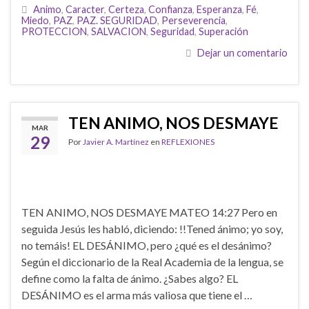
Animo
,
Caracter
,
Certeza
,
Confianza
,
Esperanza
,
Fé
,
Miedo
,
PAZ
,
PAZ. SEGURIDAD
,
Perseverencia
,
PROTECCION
,
SALVACION
,
Seguridad
,
Superación
Dejar un comentario
TEN ANIMO, NOS DESMAYE
MAR
29
Por
Javier A. Martínez
en
REFLEXIONES
TEN ANIMO, NOS DESMAYE MATEO 14:27 Pero en
seguida Jesús les habló, diciendo: !!Tened ánimo; yo soy,
no temáis! EL DESÁNIMO, pero ¿qué es el desánimo?
Según el diccionario de la Real Academia de la lengua, se
define como la falta de ánimo. ¿Sabes algo? EL
DESÁNIMO es el arma más valiosa que tiene el …