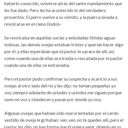
haberlo conocido, volverse atrás del santo mandamiento que
les fue dado. Pero les ha acontecido lo del verdadero
proverbio: El perro vuelve a su vómito, y la puerca lavada a
revolcarse en el cieno (lodo)»
Se revolcaba en aquellas sucias y enlodadas fétidas aguas
lodosas, las demás ovejas estaban tristes y querían hacer algo
por él, y ellas esperaban que el pastor lo sacara de allí, así
como cuando una de ellas era traída o rescatada por el pastor
cuando una de ellas se extraviaba.
Pero el pastor pudo confirmar su sospecha y acaricio a sus
ovejas al otro lado del río y les dijo: no teman pequeñas yo
voy siempre adelante de ustedes y ustedes me siguen porque
oyen mi voz y obedecen y pasan por donde yo voy.
Algunas ovejas que habían sido mal orientadas por el cerdo
vestido de oveja le gritaban: ven, ven, no te quedes allí, pero el
pastor les dijo, no hay forma que él quiera venir, déjenlo en su