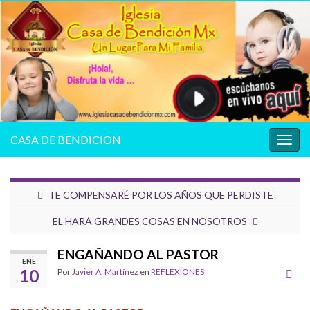
CASA DE BENDICION
Alter
la
nave
TE COMPENSARÉ POR LOS AÑOS QUE PERDISTE
EL HARÁ GRANDES COSAS EN NOSOTROS
ENGAÑANDO AL PASTOR
ENE
10
Por
Javier A. Martínez
en
REFLEXIONES