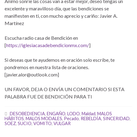
Ánimo sonríe las cosas van a estar mejor, deseo tengas un
excelente y maravilloso día, que las bendiciones se
manifiesten en ti, con mucho aprecio y cariño: Javier A.
Martínez
Escucha radio casa de Bendición en
[
https://iglesiacasadebendicionmx.com/
]
Si deseas que te ayudemos en oración solo escríbe, te
pondremos en nuestra lista de oraciones.
[javier.alor@outlook.com]
UN FAVOR, DEJA O ENVÍA UN COMENTARIO SI ESTA
PALABRA FUE DE BENDICIÓN PARA TI
DESOBEDIENCIA
,
ENGAÑO
,
LODO
,
Maldad
,
MALOS
HÁBITOS
,
MALOS MODALES
,
Pecado
,
REBELDÍA
,
SINCERIDAD
,
SOEZ
,
SUCIO
,
VOMITO
,
VULGAR