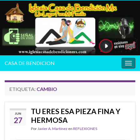
CASA DE BENDICION
Alter
la
nave
ETIQUETA:
CAMBIO
TU ERES ESA PIEZA FINA Y
JUN
27
HERMOSA
Por
Javier A. Martínez
en
REFLEXIONES