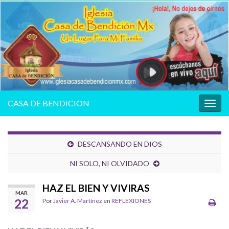
CASA DE BENDICION
Alter
la
nave
DESCANSANDO EN DIOS
NI SOLO, NI OLVIDADO
HAZ EL BIEN Y VIVIRAS
MAR
22
Por
Javier A. Martínez
en
REFLEXIONES