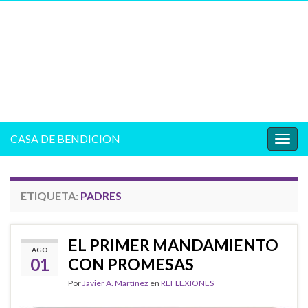
CASA DE BENDICION
Alter
la
nave
ETIQUETA:
PADRES
EL PRIMER MANDAMIENTO
AGO
01
CON PROMESAS
Por
Javier A. Martínez
en
REFLEXIONES