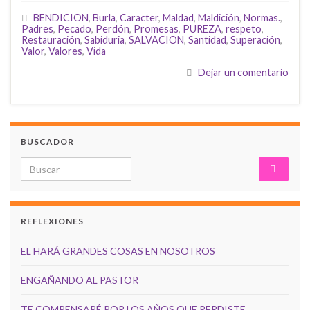
BENDICION
,
Burla
,
Caracter
,
Maldad
,
Maldición
,
Normas.
,
Padres
,
Pecado
,
Perdón
,
Promesas
,
PUREZA
,
respeto
,
Restauración
,
Sabiduria
,
SALVACION
,
Santidad
,
Superación
,
Valor
,
Valores
,
Vida
Dejar un comentario
BUSCADOR
Search for:
REFLEXIONES
EL HARÁ GRANDES COSAS EN NOSOTROS
ENGAÑANDO AL PASTOR
TE COMPENSARÉ POR LOS AÑOS QUE PERDISTE