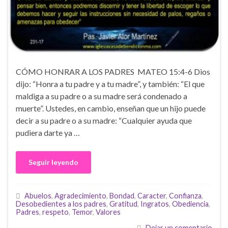
CÓMO HONRAR A LOS PADRES MATEO 15:4-6 Dios
dijo: “Honra a tu padre y a tu madre”, y también: “El que
maldiga a su padre o a su madre será condenado a
muerte”. Ustedes, en cambio, enseñan que un hijo puede
decir a su padre o a su madre: “Cualquier ayuda que
pudiera darte ya …
Seguir leyendo
Abuelos
,
Agradecimiento
,
Bondad
,
Caracter
,
Confianza
,
Desobedientes a los padres
,
Gratitud
,
Ingratos
,
Obediencia
,
Padres
,
respeto
,
Temor
,
Valores
Dejar un comentario