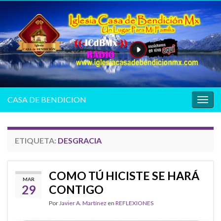
CASA DE BENDICION
Alter
la
nave
ETIQUETA:
DESGRACIA
COMO TÚ HICISTE SE HARÁ
MAR
29
CONTIGO
Por
Javier A. Martínez
en
REFLEXIONES