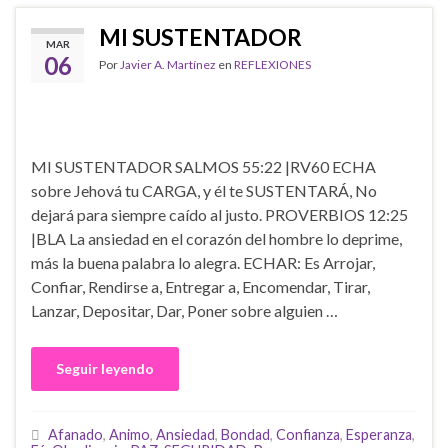
MI SUSTENTADOR
MAR
06
Por
Javier A. Martínez
en
REFLEXIONES
MI SUSTENTADOR SALMOS 55:22 |RV60 ECHA
sobre Jehová tu CARGA, y él te SUSTENTARÁ, No
dejará para siempre caído al justo. PROVERBIOS 12:25
|BLA La ansiedad en el corazón del hombre lo deprime,
más la buena palabra lo alegra. ECHAR: Es Arrojar,
Confiar, Rendirse a, Entregar a, Encomendar, Tirar,
Lanzar, Depositar, Dar, Poner sobre alguien …
Seguir leyendo
Afanado
,
Animo
,
Ansiedad
,
Bondad
,
Confianza
,
Esperanza
,