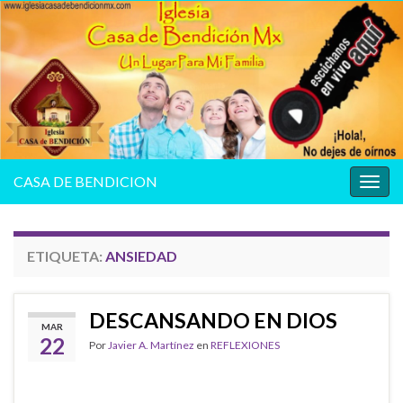
CASA DE BENDICION
Alter
la
nave
ETIQUETA:
ANSIEDAD
DESCANSANDO EN DIOS
MAR
22
Por
Javier A. Martínez
en
REFLEXIONES