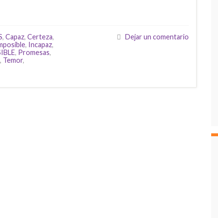
S
,
Capaz
,
Certeza
,
Dejar un comentario
mposible
,
Incapaz
,
IBLE
,
Promesas
,
,
Temor
,