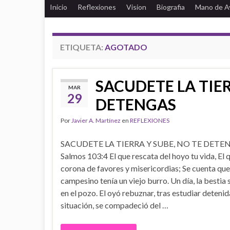
Inicio
Reflexiones
Vision
Biografia
Mano de A
ETIQUETA:
AGOTADO
SACUDETE LA TIER
MAR
29
DETENGAS
Por
Javier A. Martínez
en
REFLEXIONES
SACUDETE LA TIERRA Y SUBE, NO TE DETE
Salmos 103:4 El que rescata del hoyo tu vida, El 
corona de favores y misericordias; Se cuenta que
campesino tenía un viejo burro. Un día, la bestia 
en el pozo. El oyó rebuznar, tras estudiar deteni
situación, se compadeció del …