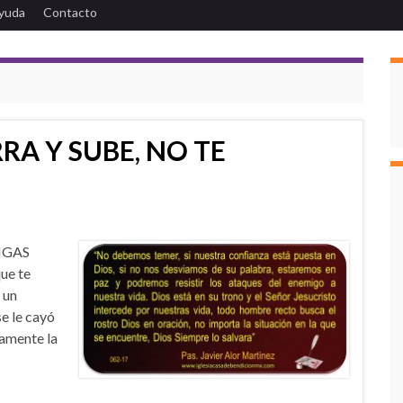
yuda
Contacto
RA Y SUBE, NO TE
NGAS
que te
 un
se le cayó
damente la