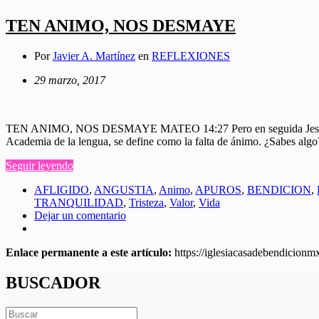
TEN ANIMO, NOS DESMAYE
Por
Javier A. Martínez
en
REFLEXIONES
29 marzo, 2017
TEN ANIMO, NOS DESMAYE MATEO 14:27 Pero en seguida Jesús les h
Academia de la lengua, se define como la falta de ánimo. ¿Sabes a
Seguir leyendo
AFLIGIDO
,
ANGUSTIA
,
Animo
,
APUROS
,
BENDICION
,
TRANQUILIDAD
,
Tristeza
,
Valor
,
Vida
Dejar un comentario
Enlace permanente a este artículo:
https://iglesiacasadebendicion
BUSCADOR
Search