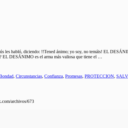
abló, diciendo: !!Tened ánimo; yo soy, no temáis! EL DESÁNIMO, 
lgo? EL DESÁNIMO es el arma más valiosa que tiene el …
Bondad
,
Circunstancias
,
Confianza
,
Promesas
,
PROTECCION
,
SALV
mx.com/archivos/673