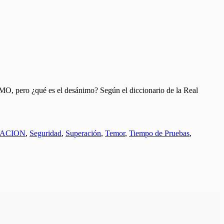
pero ¿qué es el desánimo? Según el diccionario de la Real
ACION
,
Seguridad
,
Superación
,
Temor
,
Tiempo de Pruebas
,