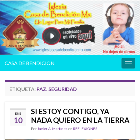
CASA DE BENDICION
Alter
la
nave
ETIQUETA:
PAZ. SEGURIDAD
SI ESTOY CONTIGO, YA
ENE
10
NADA QUIERO EN LA TIERRA
Por
Javier A. Martínez
en
REFLEXIONES