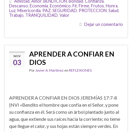
Amistad
,
Amor
,
BENDICION
,
Bondad
,
Confianza
,
Descanso
,
Economia
,
Económico
,
Fé
,
Firme
,
Frutos
,
Honra
,
Luz
,
Misericordia
,
PAZ. SEGURIDAD
,
PROTECCION
,
Salud
,
Trabajo
,
TRANQUILIDAD
,
Valor
Dejar un comentario
APRENDER A CONFIAR EN
NOV
03
DIOS
Por
Javier A. Martínez
en
REFLEXIONES
APRENDER A CONFIAR EN DIOS JEREMÍAS 17:7-8
|NVI «Bendito el hombre que confía en el Señor, y pone
su confianza en él. Será como un árbol plantado junto al
agua, que extiende sus raíces hacia la corriente; no teme
que llegue el calor, y sus hojas están siempre verdes. En