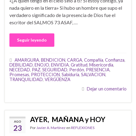
«¿A quién tengo en el cielo sino a ti? Si estoy contigo, ya
nada quiero en la tierra» Si hubo un hombre que supo el
verdadero significado de la presencia de Dios fue el
escritor del SALMOS 73 ASAF, …
Seguir leyendo
AMARGURA
,
BENDICION
,
CARGA
,
Compañía
,
Confianza
,
DEBILIDAD
,
ENOJO
,
ENVIDIA
,
Gratitud
,
Misericordia
,
NECEDAD
,
PAZ. SEGURIDAD
,
Perdón
,
PRESENCIA
,
Promesas
,
PROTECCION
,
Sabiduria
,
SALVACION
,
TRANQUILIDAD
,
VERGÜENZA
Dejar un comentario
AYER, MAÑANA y HOY
AGO
23
Por
Javier A. Martínez
en
REFLEXIONES