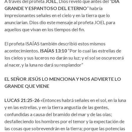
A través del profeta
JOEL
, Dios reveló que antes del “
DÍA
GRANDE Y ESPANTOSO DEL ETERNO
” habría
impresionantes señales en el cielo y en la tierra que lo
anunciarían. Dios dio este mensaje al profeta JOEL para
aquellos que vivan en los tiempos del fin.
El profeta ISAÍAS también describió estos mismos
acontecimientos
. ISAÍAS 13:10
“Por lo cual las estrellas de
los cielos y sus luceros no darán su luz; y el sol se oscurecerá
al nacer, y la luna no dará su resplandor”
EL SEÑOR JESÚS LO MENCIONA Y NOS ADVIERTE LO
GRANDE QUE VIENE
LUCAS 21:25-26
«Entonces habrá señales en el sol, en la luna
y en las estrellas, y en la tierra angustia de las gentes,
confundidas a causa del bramido del mar y de las olas;
desfalleciendo los hombres por el temor y la expectación de
las cosas que sobrevendrán en la tierra; porque las potencias