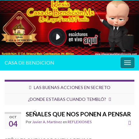
CASA DE BENDICION
Alter
la
nave
LAS BUENAS ACCIONES EN SECRETO
¿DONDE ESTABAS CUANDO TEMBLÓ?
SEÑALES QUE NOS PONEN A PENSAR
OCT
04
Por
Javier A. Martínez
en
REFLEXIONES