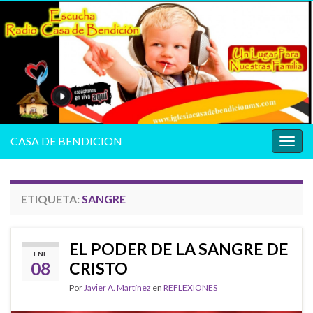
CASA DE BENDICION
Alter
la
nave
ETIQUETA:
SANGRE
EL PODER DE LA SANGRE DE
ENE
08
CRISTO
Por
Javier A. Martínez
en
REFLEXIONES