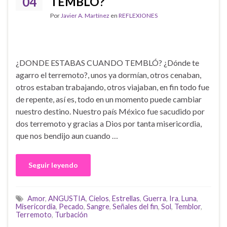
04
TEMBLÓ?
Por
Javier A. Martínez
en
REFLEXIONES
¿DONDE ESTABAS CUANDO TEMBLÓ? ¿Dónde te
agarro el terremoto?, unos ya dormían, otros cenaban,
otros estaban trabajando, otros viajaban, en fin todo fue
de repente, así es, todo en un momento puede cambiar
nuestro destino. Nuestro país México fue sacudido por
dos terremoto y gracias a Dios por tanta misericordia,
que nos bendijo aun cuando …
Seguir leyendo
Amor
,
ANGUSTIA
,
Cielos
,
Estrellas
,
Guerra
,
Ira
,
Luna
,
Misericordia
,
Pecado
,
Sangre
,
Señales del fin
,
Sol
,
Temblor
,
Terremoto
,
Turbación