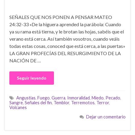
SEÑALES QUE NOS PONEN A PENSAR MATEO
24:32-33 «De la higuera aprended la parábola: Cuando
ya su rama está tierna, y le brotan las hojas, sabéis que el
verano está cerca. Así también vosotros, cuando veáis
todas estas cosas, conoced que está cerca, a las puertas»
LA GRAN PROFECÍAS DEL RESURGIMIENTO DE LA
NACIÓN DE …
Seguir leyendo
Angustias
,
Fuego
,
Guerra
,
Inmoralidad
,
Miedo
,
Pecado
,
Sangre
,
Señales del fin
,
Temblor
,
Terremotos
,
Terror
,
Volcanes
Dejar un comentario