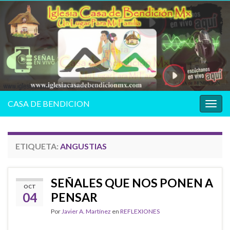
CASA DE BENDICION
Alter
la
nave
ETIQUETA:
ANGUSTIAS
SEÑALES QUE NOS PONEN A
OCT
04
PENSAR
Por
Javier A. Martínez
en
REFLEXIONES