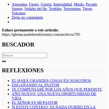
Angustias
,
Fuego
,
Guerra
,
Inmoralidad
,
Miedo
,
Pecado
,
Sangre
,
Señales del fin
,
Temblor
,
Terremotos
,
Terror
,
Volcanes
Dejar un comentario
Enlace permanente a este artículo:
https://iglesiacasadebendicionmx.com/archivos/785
BUSCADOR
Search
for:
REFLEXIONES
EL HARÁ GRANDES COSAS EN NOSOTROS
ENGAÑANDO AL PASTOR
TE COMPENSARÉ POR LOS AÑOS QUE PERDISTE
AÑO NUEVO, UNA NUEVA OPORTUNIDAD DE
VIDA
EL SEÑOR ES MI PASTOR
SI ESTOY CONTIGO, YA NADA QUIERO EN LA