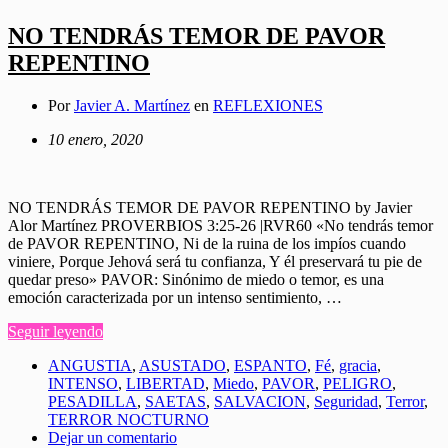
NO TENDRÁS TEMOR DE PAVOR
REPENTINO
Por
Javier A. Martínez
en
REFLEXIONES
10 enero, 2020
NO TENDRÁS TEMOR DE PAVOR REPENTINO by Javier
Alor Martínez PROVERBIOS 3:25-26 |RVR60 «No tendrás temor
de PAVOR REPENTINO, Ni de la ruina de los impíos cuando
viniere, Porque Jehová será tu confianza, Y él preservará tu pie de
quedar preso» PAVOR: Sinónimo de miedo o temor, es una
emoción caracterizada por un intenso sentimiento, …
Seguir leyendo
ANGUSTIA
,
ASUSTADO
,
ESPANTO
,
Fé
,
gracia
,
INTENSO
,
LIBERTAD
,
Miedo
,
PAVOR
,
PELIGRO
,
PESADILLA
,
SAETAS
,
SALVACION
,
Seguridad
,
Terror
,
TERROR NOCTURNO
Dejar un comentario