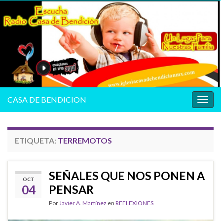
CASA DE BENDICION
Alter
la
nave
ETIQUETA:
TERREMOTOS
SEÑALES QUE NOS PONEN A
OCT
04
PENSAR
Por
Javier A. Martínez
en
REFLEXIONES