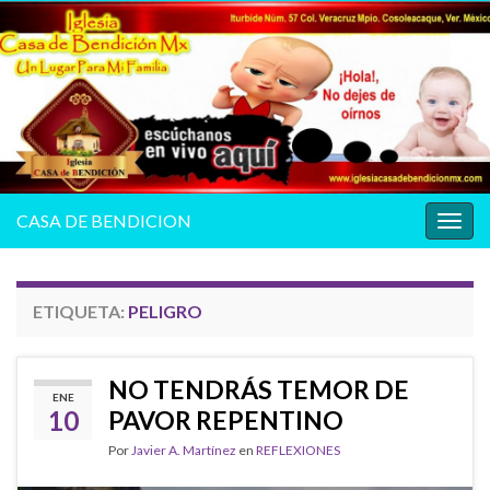
CASA DE BENDICION
Alter
la
nave
ETIQUETA:
PELIGRO
NO TENDRÁS TEMOR DE
ENE
10
PAVOR REPENTINO
Por
Javier A. Martínez
en
REFLEXIONES