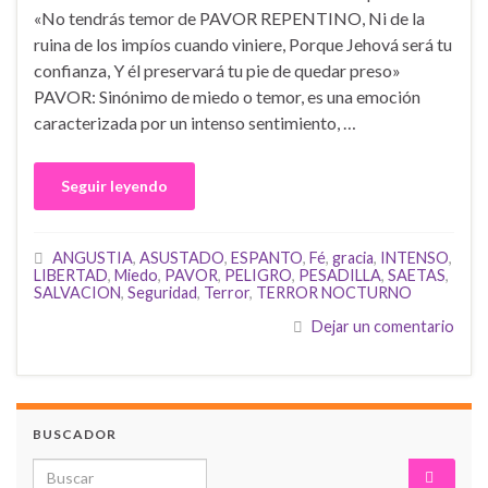
«No tendrás temor de PAVOR REPENTINO, Ni de la
ruina de los impíos cuando viniere, Porque Jehová será tu
confianza, Y él preservará tu pie de quedar preso»
PAVOR: Sinónimo de miedo o temor, es una emoción
caracterizada por un intenso sentimiento, …
Seguir leyendo
ANGUSTIA
,
ASUSTADO
,
ESPANTO
,
Fé
,
gracia
,
INTENSO
,
LIBERTAD
,
Miedo
,
PAVOR
,
PELIGRO
,
PESADILLA
,
SAETAS
,
SALVACION
,
Seguridad
,
Terror
,
TERROR NOCTURNO
Dejar un comentario
BUSCADOR
Search for: