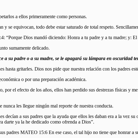
etarlos a ellos primeramente como personas.
lan y se equivocan, todo debe estar saturado de total respeto. Sencillam
 “Porque Dios mandó diciendo: Honra a tu padre y a tu madre; y: El q
asunto sumamente delicado.
a su padre o a su madre, se le apagará su lámpara en oscuridad t
es hasta gritarles. Dios nos pide que nuestra relación con los padres esté
 económica o por una preparación académica.
do, por el efecto de los años, ellos han perdido sus destrezas físicas y
 nunca les llegue ningún mal reporte de nuestra conducta.
r, les decían a sus padres que la ayuda que ellos les daban era a la v
ra darte ya la he dedicado como ofrenda a Dios”.
sus padres MATEO 15:6 En ese caso, el tal hijo no tiene que honrar a su