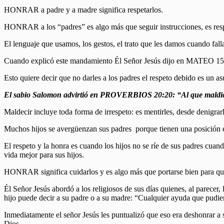
HONRAR a padre y a madre significa respetarlos.
HONRAR a los “padres” es algo más que seguir instrucciones, es resp
El lenguaje que usamos, los gestos, el trato que les damos cuando fal
Cuando explicó este mandamiento Él Señor Jesús dijo en MATEO 15:4:
Esto quiere decir que no darles a los padres el respeto debido es un 
El sabio Salomon advirtió en PROVERBIOS 20:20: “Al que maldice 
Maldecir incluye toda forma de irrespeto: es mentirles, desde denigrarl
Muchos hijos se avergüenzan sus padres porque tienen una posición
El respeto y la honra es cuando los hijos no se ríe de sus padres cuan
vida mejor para sus hijos.
HONRAR significa cuidarlos y es algo más que portarse bien para que
Él Señor Jesús abordó a los religiosos de sus días quienes, al parece
hijo puede decir a su padre o a su madre: “Cualquier ayuda que pudie
Inmediatamente el señor Jesús les puntualizó que eso era deshonrar a 
Dios.