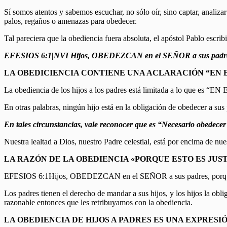
Sí somos atentos y sabemos escuchar, no sólo oír, sino captar, analiza
palos, regaños o amenazas para obedecer.
Tal pareciera que la obediencia fuera absoluta, el apóstol Pablo escrib
EFESIOS 6:1|NVI Hijos, OBEDEZCAN en el SEÑOR a sus padres
LA OBEDICIENCIA CONTIENE UNA ACLARACIÓN “EN 
La obediencia de los hijos a los padres está limitada a lo que es “
En otras palabras, ningún hijo está en la obligación de obedecer a su
En tales circunstancias, vale reconocer que es “Necesario obedec
Nuestra lealtad a Dios, nuestro Padre celestial, está por encima de nu
LA RAZÓN DE LA OBEDIENCIA «PORQUE ESTO ES JUS
EFESIOS 6:1Hijos, OBEDEZCAN en el SEÑOR a sus padres, porque 
Los padres tienen el derecho de mandar a sus hijos, y los hijos la obl
razonable entonces que les retribuyamos con la obediencia.
LA OBEDIENCIA DE HIJOS A PADRES ES UNA EXPRESI