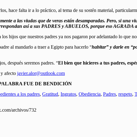
, hace falta ir a lo práctico, al tema de su sostén material, particularm
ente a las viudas que de veras están desamparadas. Pero, si u
espondan así a sus PADRES y ABUELOS, porque eso AGRADA 
 los hijos que nuestros padres ya nos pagaron por adelantado lo que no
adre al mandarlo a traer a Egipto para hacerlo “
habitar” y darle en “p
jos, después seremos padres. “
El bien que hicieres a tus padres, espé
 y afecto
javier.alor@outlook.com
 PALABRA FUE DE BENDICIÓN
dientes a los padres
,
Gratitud
,
Ingratos
,
Obediencia
,
Padres
,
respeto
,
T
mx.com/archivos/732