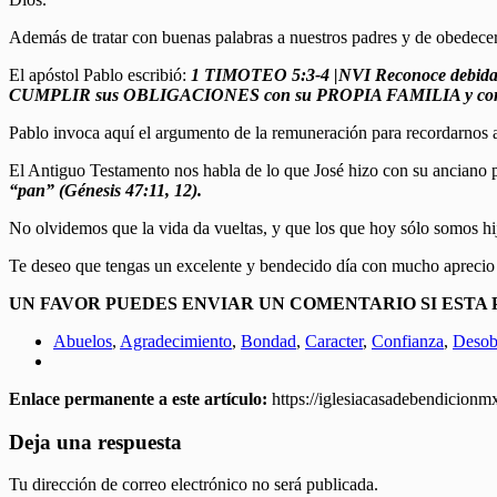
Además de tratar con buenas palabras a nuestros padres y de obedecerlos
El apóstol Pablo escribió:
1 TIMOTEO 5:3-4 |NVI Reconoce debidam
CUMPLIR sus OBLIGACIONES con su PROPIA FAMILIA y corr
Pablo invoca aquí el argumento de la remuneración para recordarnos a
El Antiguo Testamento nos habla de lo que José hizo con su anciano p
“pan” (Génesis 47:11, 12).
No olvidemos que la vida da vueltas, y que los que hoy sólo somos hi
Te deseo que tengas un excelente y bendecido día con mucho aprecio
UN FAVOR PUEDES ENVIAR UN COMENTARIO SI ESTA
Abuelos
,
Agradecimiento
,
Bondad
,
Caracter
,
Confianza
,
Desobe
Enlace permanente a este artículo:
https://iglesiacasadebendicion
Deja una respuesta
Tu dirección de correo electrónico no será publicada.