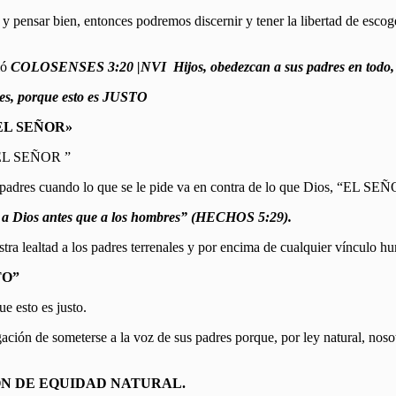
r y pensar bien, entonces podremos discernir y tener la libertad de esco
ió
COLOSENSES 3:20 |NVI Hijos, obedezcan a sus padres en todo, 
, porque esto es JUSTO
EL SEÑOR»
EN EL SEÑOR ”
s padres cuando lo que se le pide va en contra de lo que Dios, “EL SEÑ
er a Dios antes que a los hombres” (HECHOS 5:29).
estra lealtad a los padres terrenales y por encima de cualquier vínculo h
TO”
esto es justo.
igación de someterse a la voz de sus padres porque, por ley natural, nos
ÓN DE EQUIDAD NATURAL.