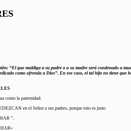
RES
ién: “El que maldiga a su padre o a su madre será condenado a muer
icado como ofrenda a Dios”. En ese caso, el tal hijo no tiene que ho
RLES
gua como la paternidad.
EDEZCAN en el Señor a sus padres, porque esto es justo
CHAR ”.
UCHAR»