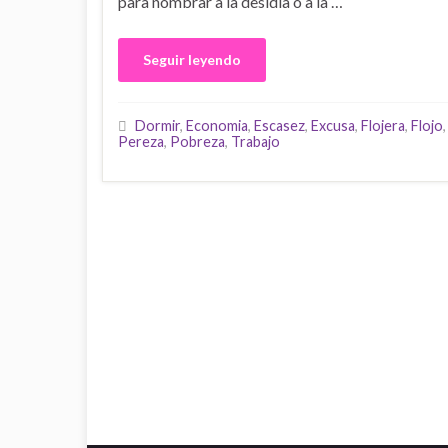
para nombrar a la desidia o a la …
Seguir leyendo
Dormir
,
Economia
,
Escasez
,
Excusa
,
Flojera
,
Flojo
Pereza
,
Pobreza
,
Trabajo