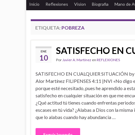
Inicio
Reflexiones
Vision
Biografia
Mano de A
ETIQUETA:
POBREZA
SATISFECHO EN C
ENE
10
Por
Javier A. Martínez
en
REFLEXIONES
SATISFECHO EN CUALQUIER SITUACIÓN by J
Alor Martínez FILIPENSES 4:11 |NVI «No digo 
porque esté necesitado, pues he aprendido a est
satisfecho en cualquier situación en que me encu
¿Qué actitud tú tienes cuando enfrentas periodo
escases en tú vida? ¿Alabas a Dios con la misma 
que lo alabas cuando hay abundancia …
Seguir leyendo