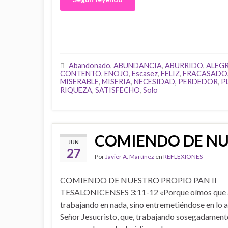
Abandonado
,
ABUNDANCIA
,
ABURRIDO
,
ALEG
CONTENTO
,
ENOJO
,
Escasez
,
FELIZ
,
FRACASADO
MISERABLE
,
MISERIA
,
NECESIDAD
,
PERDEDOR
,
P
RIQUEZA
,
SATISFECHO
,
Solo
COMIENDO DE NU
JUN
27
Por
Javier A. Martínez
en
REFLEXIONES
COMIENDO DE NUESTRO PROPIO PAN II
TESALONICENSES 3:11-12 «Porque oímos que al
trabajando en nada, sino entremetiéndose en lo 
Señor Jesucristo, que, trabajando sosegadamen