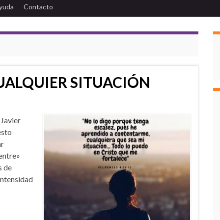
yuda
Contacto
UALQUIER SITUACIÓN
avier
esto
ar
entre»
s de
intensidad