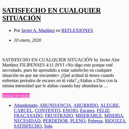
SATISFECHO EN CUALQUIER
SITUACIÓN
Por
Javier A. Martínez
en
REFLEXIONES
10 enero, 2020
SATISFECHO EN CUALQUIER SITUACIÓN by Javier Alor
Martínez FILIPENSES 4:11 |NVI «No digo esto porque esté
necesitado, pues he aprendido a estar satisfecho en cualquier
situación en que me encuentre» ¿Qué actitud tú tienes cuando
enfrentas periodos de escases en tú vida? ¿Alabas a Dios con la
misma intensidad que lo alabas cuando hay abundancia …
Seguir leyendo
Abandonado
,
ABUNDANCIA
,
ABURRIDO
,
ALEGRE
,
CARCEL
,
CONTENTO
,
ENOJO
,
Escasez
,
FELIZ
,
FRACASADO
,
FRUSTRADO
,
MISERABLE
,
MISERIA
,
NECESIDAD
,
PERDEDOR
,
PLENO
,
Pobreza
,
RIQUEZA
,
SATISFECHO
,
Solo