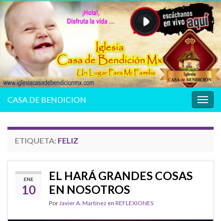
CASA DE BENDICION
Alter
la
nave
ETIQUETA:
FELIZ
EL HARÁ GRANDES COSAS
ENE
10
EN NOSOTROS
Por
Javier A. Martínez
en
REFLEXIONES