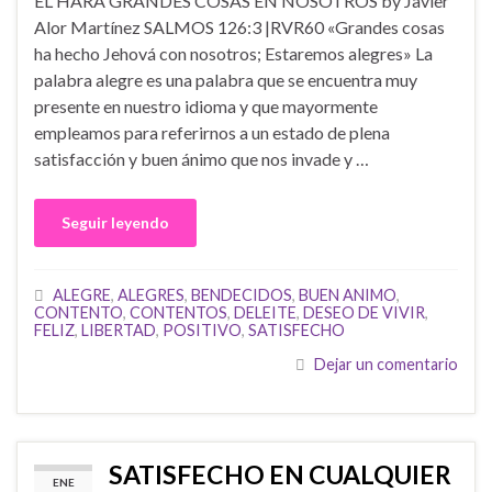
EL HARÁ GRANDES COSAS EN NOSOTROS by Javier
Alor Martínez SALMOS 126:3 |RVR60 «Grandes cosas
ha hecho Jehová con nosotros; Estaremos alegres» La
palabra alegre es una palabra que se encuentra muy
presente en nuestro idioma y que mayormente
empleamos para referirnos a un estado de plena
satisfacción y buen ánimo que nos invade y …
Seguir leyendo
ALEGRE
,
ALEGRES
,
BENDECIDOS
,
BUEN ANIMO
,
CONTENTO
,
CONTENTOS
,
DELEITE
,
DESEO DE VIVIR
,
FELIZ
,
LIBERTAD
,
POSITIVO
,
SATISFECHO
Dejar un comentario
SATISFECHO EN CUALQUIER
ENE