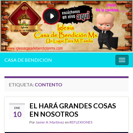
CASA DE BENDICION
Alter
la
nave
ETIQUETA:
CONTENTO
EL HARÁ GRANDES COSAS
ENE
10
EN NOSOTROS
Por
Javier A. Martínez
en
REFLEXIONES