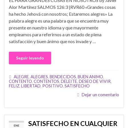
EL HARÁ GRANDES COSAS EN NOSOTROS by Javier
Alor Martínez SALMOS 126:3 |RVR60 «Grandes cosas
ha hecho Jehová con nosotros; Estaremos alegres» La
palabra alegre es una palabra que se encuentra muy
presente en nuestro idioma y que mayormente
empleamos para referirnos a un estado de plena
satisfacción y buen ánimo que nos invade y …
Seguir leyendo
ALEGRE
,
ALEGRES
,
BENDECIDOS
,
BUEN ANIMO
,
CONTENTO
,
CONTENTOS
,
DELEITE
,
DESEO DE VIVIR
,
FELIZ
,
LIBERTAD
,
POSITIVO
,
SATISFECHO
Dejar un comentario
SATISFECHO EN CUALQUIER
ENE