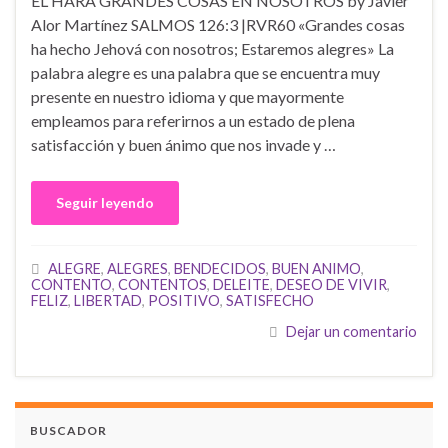
EL HARÁ GRANDES COSAS EN NOSOTROS by Javier
Alor Martínez SALMOS 126:3 |RVR60 «Grandes cosas
ha hecho Jehová con nosotros; Estaremos alegres» La
palabra alegre es una palabra que se encuentra muy
presente en nuestro idioma y que mayormente
empleamos para referirnos a un estado de plena
satisfacción y buen ánimo que nos invade y …
Seguir leyendo
ALEGRE
,
ALEGRES
,
BENDECIDOS
,
BUEN ANIMO
,
CONTENTO
,
CONTENTOS
,
DELEITE
,
DESEO DE VIVIR
,
FELIZ
,
LIBERTAD
,
POSITIVO
,
SATISFECHO
Dejar un comentario
BUSCADOR