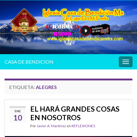
CASA DE BENDICION
Alter
la
nave
ETIQUETA:
ALEGRES
EL HARÁ GRANDES COSAS
ENE
10
EN NOSOTROS
Por
Javier A. Martínez
en
REFLEXIONES