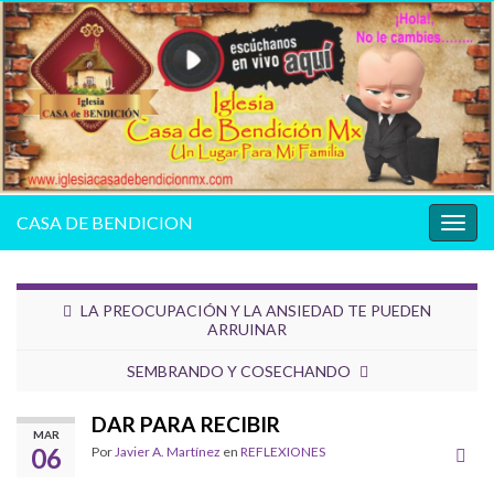
CASA DE BENDICION
Alter
la
nave
LA PREOCUPACIÓN Y LA ANSIEDAD TE PUEDEN
ARRUINAR
SEMBRANDO Y COSECHANDO
DAR PARA RECIBIR
MAR
06
Por
Javier A. Martínez
en
REFLEXIONES