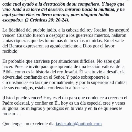
cada cual ayudó a la destrucción de su compañero. Y luego que
vino Judá a la torre del desierto, miraron hacia la multitud, y he
aquí yacían ellos en tierra muertos, pues ninguno había
escapado.» (2 Crónicas 20: 20-24).
La fidelidad del pueblo judío, a la cabeza del rey Josafat, les aseguró
vencer. Cuando fueron a despojar a los guerreros muertos, hallaron
tantas riquezas que les tomó más de tres días reunirlas. En el valle
del Beraca expresaron su agradecimiento a Dios por el favor
recibido.
Es probable que atraviese por situaciones difíciles. No sabe qué
hacer. Pues le invito para que aprenda de una lección valiosa de la
Biblia como es la historia del rey Josafat. Él se atrevió a desafiar la
adversidad confiando en el Señor. Y pudo sobreponerse a
circunstancias en las que normalmente, y por la superioridad militar
de sus enemigos, estaba condenado a fracasar.
¡Usted puede vencer! Hoy es el día para que comience a creer en el
Padre celestial, y confiar en Él, hoy es un día especial cree y veras
su gloria los milagros y prodigios en tu vida y en la de quienes le
rodean…
Que tengas un excelente día
javier.alor@outlook.com