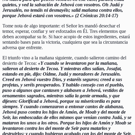
quietos, y ved la salvación de Jehová con vosotros. Oh Judá y
Jerusalén, no temáis ni desmayéis; salid mañana contra ellos,
porque Jehová estará con vosotros.» (2 Crónicas 20:14-17)
Tome nota de algo importante: el Señor les mandó desechar el
temor, esperar, confiar y ser esforzados en Él. Tres elementos que
deben acompañar su fe. Si hace acopio de estos ingredientes, estará
sentando bases para la victoria, cualquiera que sea la circunstancia
adversa que enfrente.
El triunfo vino a la mañana siguiente, cuando salieron camino del
desierto de Tecoa:
«Y cuando se levantaron por la mañana,
salieron al desierto de Tecoa. Y mientras ellos salían, Josafat,
estando en pie, dijo: Oídme, Judá y moradores de Jerusalén.
Creed en Jehová vuestro Dios, y estaréis seguros; creed a sus
profetas, y seréis prosperados. Y habido consejo con el pueblo,
puso a algunos que cantasen y alabasen a Jehová, vestidos de
ornamentos sagrados, mientras salía la gente armada, y que
dijesen: Glorificad a Jehová, porque su misericordia es para
siempre. Y cuando comenzaron a entonar cantos de alabanza,
Jehová puso contra los hijos de Amón, de Moab y del monte de
Seir, las emboscadas de ellos mismos que venían contra Judá, y se
mataron los unos a los otros. Porque los hijos de Amón y Moab se
levantaron contra los del monte de Seir para matarlos y
destruirlos; y cuando hubieron acabado con los del monte de Seir,