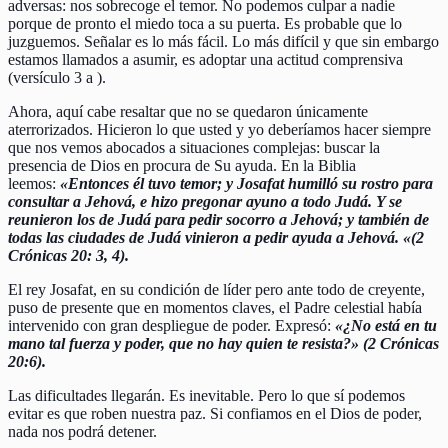
adversas: nos sobrecoge el temor. No podemos culpar a nadie
porque de pronto el miedo toca a su puerta. Es probable que lo
juzguemos. Señalar es lo más fácil. Lo más difícil y que sin embargo
estamos llamados a asumir, es adoptar una actitud comprensiva
(versículo 3 a ).
Ahora, aquí cabe resaltar que no se quedaron únicamente
aterrorizados. Hicieron lo que usted y yo deberíamos hacer siempre
que nos vemos abocados a situaciones complejas: buscar la
presencia de Dios en procura de Su ayuda. En la Biblia
leemos:
«Entonces él tuvo temor; y Josafat humilló su rostro para
consultar a Jehová, e hizo pregonar ayuno a todo Judá. Y se
reunieron los de Judá para pedir socorro a Jehová; y también de
todas las ciudades de Judá vinieron a pedir ayuda a Jehová. «(2
Crónicas 20: 3, 4).
El rey Josafat, en su condición de líder pero ante todo de creyente,
puso de presente que en momentos claves, el Padre celestial había
intervenido con gran despliegue de poder. Expresó:
«¿No está en tu
mano tal fuerza y poder, que no hay quien te resista?» (2 Crónicas
20:6).
Las dificultades llegarán. Es inevitable. Pero lo que sí podemos
evitar es que roben nuestra paz. Si confiamos en el Dios de poder,
nada nos podrá detener.