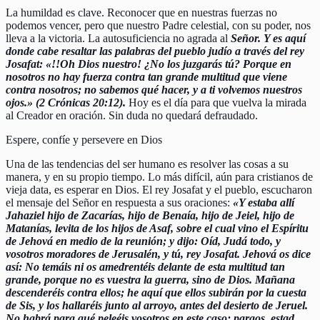
La humildad es clave. Reconocer que en nuestras fuerzas no
podemos vencer, pero que nuestro Padre celestial, con su poder, nos
lleva a la victoria. La autosuficiencia no agrada al
Señor. Y es aquí
donde cabe resaltar las palabras del pueblo judío a través del rey
Josafat: «!!Oh Dios nuestro! ¿No los juzgarás tú? Porque en
nosotros no hay fuerza contra tan grande multitud que viene
contra nosotros; no sabemos qué hacer, y a ti volvemos nuestros
ojos.» (2 Crónicas 20:12).
Hoy es el día para que vuelva la mirada
al Creador en oración. Sin duda no quedará defraudado.
Espere, confíe y persevere en Dios
Una de las tendencias del ser humano es resolver las cosas a su
manera, y en su propio tiempo. Lo más difícil, aún para cristianos de
vieja data, es esperar en Dios. El rey Josafat y el pueblo, escucharon
el mensaje del Señor en respuesta a sus oraciones:
«Y estaba allí
Jahaziel hijo de Zacarías, hijo de Benaía, hijo de Jeiel, hijo de
Matanías, levita de los hijos de Asaf, sobre el cual vino el Espíritu
de Jehová en medio de la reunión; y dijo: Oíd, Judá todo, y
vosotros moradores de Jerusalén, y tú, rey Josafat. Jehová os dice
así: No temáis ni os amedrentéis delante de esta multitud tan
grande, porque no es vuestra la guerra, sino de Dios. Mañana
descenderéis contra ellos; he aquí que ellos subirán por la cuesta
de Sis, y los hallaréis junto al arroyo, antes del desierto de Jeruel.
No habrá para qué peleéis vosotros en este caso; paraos, estad