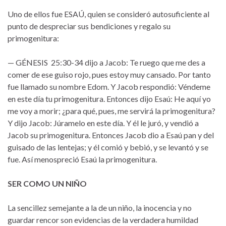
Uno de ellos fue ESAÚ, quien se consideró autosuficiente al
punto de despreciar sus bendiciones y regalo su
primogenitura:
— GÉNESIS 25:30-34 dijo a Jacob: Te ruego que me des a
comer de ese guiso rojo, pues estoy muy cansado. Por tanto
fue llamado su nombre Edom. Y Jacob respondió: Véndeme
en este día tu primogenitura. Entonces dijo Esaú: He aquí yo
me voy a morir; ¿para qué, pues, me servirá la primogenitura?
Y dijo Jacob: Júramelo en este día. Y él le juró, y vendió a
Jacob su primogenitura. Entonces Jacob dio a Esaú pan y del
guisado de las lentejas; y él comió y bebió, y se levantó y se
fue. Así menospreció Esaú la primogenitura.
SER COMO UN NIÑO
La sencillez semejante a la de un niño, la inocencia y no
guardar rencor son evidencias de la verdadera humildad