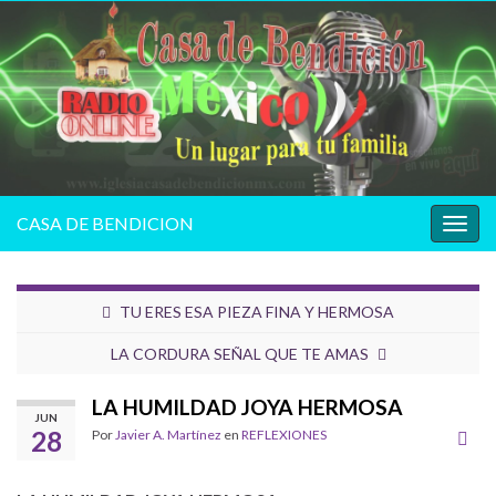
CASA DE BENDICION
Alter
la
nave
TU ERES ESA PIEZA FINA Y HERMOSA
LA CORDURA SEÑAL QUE TE AMAS
LA HUMILDAD JOYA HERMOSA
JUN
28
Por
Javier A. Martínez
en
REFLEXIONES