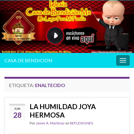
CASA DE BENDICION
Alter
la
nave
ETIQUETA:
ENALTECIDO
LA HUMILDAD JOYA
JUN
28
HERMOSA
Por
Javier A. Martínez
en
REFLEXIONES