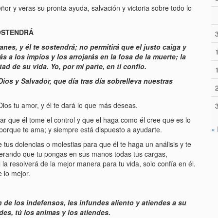
ñor y veras su pronta ayuda, salvación y victoria sobre todo lo
SOSTENDRÁ
es, y él te sostendrá; no permitirá que el justo caiga y
s a los impíos y los arrojarás en la fosa de la muerte; la
ad de su vida. Yo, por mi parte, en ti confío.
ios y Salvador, que día tras día sobrelleva nuestras
Dios tu amor, y él te dará lo que más deseas.
jar que él tome el control y que el haga como él cree que es lo
«
 porque te ama; y siempre está dispuesto a ayudarte.
 tus dolencias o molestias para que él te haga un análisis y te
sperando que tu pongas en sus manos todas tus cargas,
la resolverá de la mejor manera para tu vida, solo confía en él.
 lo mejor.
 de los indefensos, les infundes aliento y atiendes a su
des, tú los animas y los atiendes.