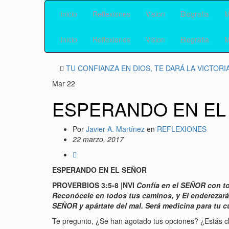
Inicio
Reflexiones
Vision
Biografia
M
Inicio
Reflexiones
Vision
Biografia
M
TU CONFIANZA EN DIOS, TE DARÁ LA VICTORI
Mar
22
ESPERANDO EN EL
Por
Javier A. Martínez
en
REFLEXIONES
22 marzo, 2017
ESPERANDO EN EL SEÑOR
P
ROVERBIOS 3:5-8 |NVI
Confía en el SEÑOR con to
Reconócele en todos tus caminos, y El enderezará 
SEÑOR y apártate del mal. Será medicina para tu cu
Te pregunto, ¿Se han agotado tus opciones? ¿Estás 