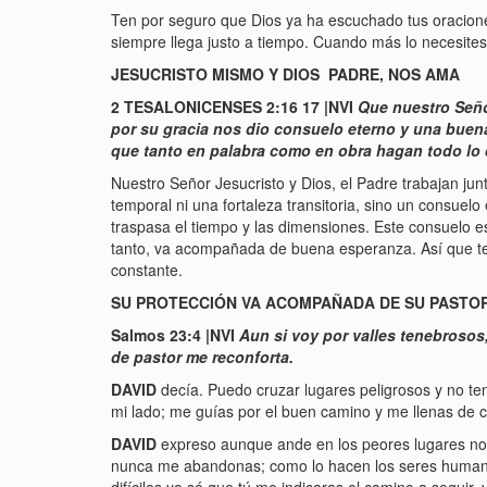
Ten por seguro que Dios ya ha escuchado tus oraciones
siempre llega justo a tiempo. Cuando más lo necesites e
JESUCRISTO MISMO Y DIOS PADRE, NOS AMA
2 TESALONICENSES 2:16 17 |NVI
Que nuestro Seño
por su gracia nos dio consuelo eterno y una buena 
que tanto en palabra como en obra hagan todo lo
Nuestro Señor Jesucristo y Dios, el Padre trabajan jun
temporal ni una fortaleza transitoria, sino un consuelo
traspasa el tiempo y las dimensiones. Este consuelo es
tanto, va acompañada de buena esperanza. Así que ten
constante.
SU PROTECCIÓN VA ACOMPAÑADA DE SU PASTO
Salmos 23:4 |NVI
Aun si voy por valles tenebrosos,
de pastor me reconforta.
DAVID
decía. Puedo cruzar lugares peligrosos y no te
mi lado; me guías por el buen camino y me llenas de c
DAVID
expreso aunque ande en los peores lugares no
nunca me abandonas; como lo hacen los seres human