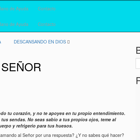
ano de Ayuda
Contacto
ano de Ayuda
Contacto
A
DESCANSANDO EN DIOS
S
 SEÑOR
fo
do tu corazón, y no te apoyes en tu propio entendimiento.
tus sendas. No seas sabio a tus propios ojos, teme al
erpo y refrigerio para tus huesos.
clamando al Señor por una respuesta? ¿Y no sabes qué hacer?