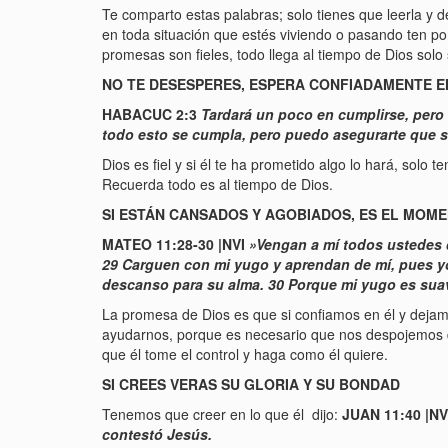
Te comparto estas palabras; solo tienes que leerla y d
en toda situación que estés viviendo o pasando ten po
promesas son fieles, todo llega al tiempo de Dios solo 
NO TE DESESPERES, ESPERA CONFIADAMENTE E
HABACUC 2:3
Tardará un poco en cumplirse, pero 
todo esto se cumpla, pero puedo asegurarte que se
Dios es fiel y si él te ha prometido algo lo hará, solo 
Recuerda todo es al tiempo de Dios.
SI ESTÁN CANSADOS Y AGOBIADOS, ES EL MOM
MATEO 11:28-30 |NVI
»Vengan a mí todos ustedes 
29 Carguen con mi yugo y aprendan de mí, pues yo
descanso para su alma. 30 Porque mi yugo es suave
La promesa de Dios es que si confiamos en él y deja
ayudarnos, porque es necesario que nos despojemos de
que él tome el control y haga como él quiere.
SI CREES VERAS SU GLORIA Y SU BONDAD
Tenemos que creer en lo que él dijo:
JUAN 11:40 |N
contestó Jesús.