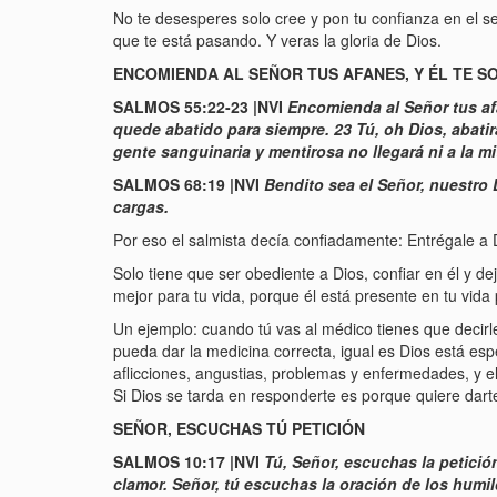
No te desesperes solo cree y pon tu confianza en el se
que te está pasando. Y veras la gloria de Dios.
ENCOMIENDA AL SEÑOR TUS AFANES, Y ÉL TE 
SALMOS 55:22-23 |NVI
Encomienda al Señor tus afan
quede abatido para siempre. 23 Tú, oh Dios, abatirá
gente sanguinaria y mentirosa no llegará ni a la mit
SALMOS 68:19 |NVI
Bendito sea el Señor, nuestro D
cargas.
Por eso el salmista decía confiadamente: Entrégale a 
Solo tiene que ser obediente a Dios, confiar en él y de
mejor para tu vida, porque él está presente en tu vida
Un ejemplo: cuando tú vas al médico tienes que decirle
pueda dar la medicina correcta, igual es Dios está e
aflicciones, angustias, problemas y enfermedades, y el 
Si Dios se tarda en responderte es porque quiere darte
SEÑOR, ESCUCHAS TÚ PETICIÓN
SALMOS 10:17 |NVI
Tú, Señor, escuchas la petición
clamor. Señor, tú escuchas la oración de los humil