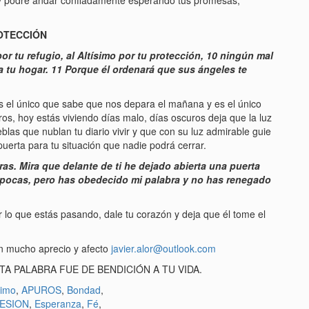
r, y podre andar confiadamente esperando tus promesas,
OTECCIÓN
r tu refugio, al Altísimo por tu protección, 10 ningún mal
a tu hogar. 11 Porque él ordenará que sus ángeles te
es el único que sabe que nos depara el mañana y es el único
ros, hoy estás viviendo días malo, días oscuros deja que la luz
eblas que nublan tu diario vivir y que con su luz admirable guie
puerta para tu situación que nadie podrá cerrar.
s. Mira que delante de ti he dejado abierta una puerta
n pocas, pero has obedecido mi palabra y no has renegado
or lo que estás pasando, dale tu corazón y deja que él tome el
n mucho aprecio y afecto
javier.alor@outlook.com
A PALABRA FUE DE BENDICIÓN A TU VIDA.
imo
,
APUROS
,
Bondad
,
ESION
,
Esperanza
,
Fé
,