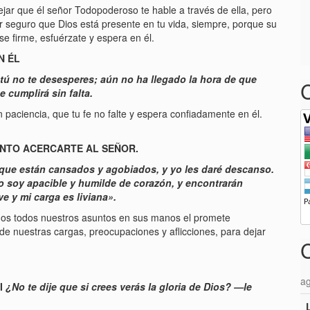
ejar que él señor Todopoderoso te hable a través de ella, pero
r seguro que Dios está presente en tu vida, siempre, porque su
se firme, esfuérzate y espera en él.
N ÉL
tú no te desesperes; aún no ha llegado la hora de que
 cumplirá sin falta.
ten paciencia, que tu fe no falte y espera confiadamente en él.
ENTO ACERCARTE AL SEÑOR.
que están cansados y agobiados, y yo les daré descanso.
 soy apacible y humilde de corazón, y encontrarán
 y mi carga es liviana».
mos todos nuestros asuntos en sus manos el promete
 nuestras cargas, preocupaciones y aflicciones, para dejar
a
VI
¿No te dije que si crees verás la gloria de Dios? —le