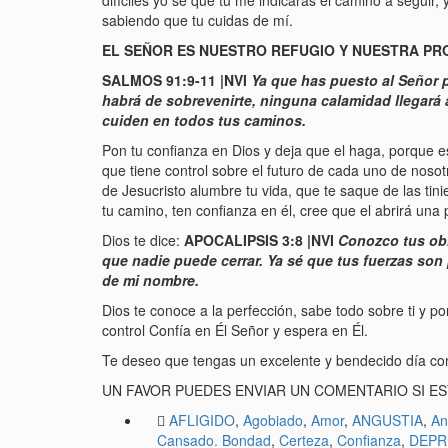
difíciles yo sé que tú me indicaras el camino a segui
sabiendo que tu cuidas de mí.
EL SEÑOR ES NUESTRO REFUGIO Y NUESTRA PR
SALMOS 91:9-11 |NVI
Ya que has puesto al Señor po
habrá de sobrevenirte, ninguna calamidad llegará 
cuiden en todos tus caminos.
Pon tu confianza en Dios y deja que el haga, porque 
que tiene control sobre el futuro de cada uno de nosot
de Jesucristo alumbre tu vida, que te saque de las tini
tu camino, ten confianza en él, cree que el abrirá una 
Dios te dice:
APOCALIPSIS 3:8 |NVI
Conozco tus obra
que nadie puede cerrar. Ya sé que tus fuerzas so
de mi nombre.
Dios te conoce a la perfección, sabe todo sobre ti y p
control Confía en Él Señor y espera en Él.
Te deseo que tengas un excelente y bendecido día co
UN FAVOR PUEDES ENVIAR UN COMENTARIO SI EST
AFLIGIDO
,
Agobiado
,
Amor
,
ANGUSTIA
,
An
Cansado. Bondad
,
Certeza
,
Confianza
,
DEPR