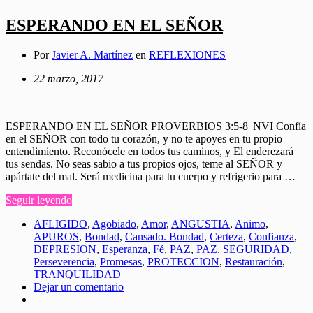
ESPERANDO EN EL SEÑOR
Por
Javier A. Martínez
en
REFLEXIONES
22 marzo, 2017
ESPERANDO EN EL SEÑOR PROVERBIOS 3:5-8 |NVI Confía
en el SEÑOR con todo tu corazón, y no te apoyes en tu propio
entendimiento. Reconócele en todos tus caminos, y El enderezará
tus sendas. No seas sabio a tus propios ojos, teme al SEÑOR y
apártate del mal. Será medicina para tu cuerpo y refrigerio para …
Seguir leyendo
AFLIGIDO
,
Agobiado
,
Amor
,
ANGUSTIA
,
Animo
,
APUROS
,
Bondad
,
Cansado. Bondad
,
Certeza
,
Confianza
,
DEPRESION
,
Esperanza
,
Fé
,
PAZ
,
PAZ. SEGURIDAD
,
Perseverencia
,
Promesas
,
PROTECCION
,
Restauración
,
TRANQUILIDAD
Dejar un comentario