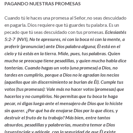
PAGANDO NUESTRAS PROMESAS
Cuando tú le haces una promesa al Señor, no seas descuidado
en pagarla. Dios requiere que tú guardes tu palabra. Es un
pecado que tú seas descuidado con tus promesas.
Eclesiastés
5:2-7 (NVI), No te apresures, ni con la boca ni con la mente, a
proferir (pronunciar) ante Dios palabra alguna; Él está en el
cielo y tú estás en la tierra. Mide, pues, tus palabras. Quien
mucho se preocupa tiene pesadillas, y quien mucho habla dice
tonterías. Cuando hagas un voto (una promesa) a Dios, no
tardes en cumplirlo, porque a Dios no le agradan los necios
(aquellos que sin discernimiento se burlan de Él). Cumple tus
votos (tus promesas): Vale más no hacer votos (promesas) que
hacerlos y no cumplirlos. No permitas que tu boca te haga
pecar, ni digas luego ante el mensajero de Dios que lo hiciste
sin querer. ¿Por qué ha de enojarse Dios por lo que dices, y
destruir el fruto de tu trabajo? Más bien, entre tantos
absurdos, pesadillas y palabrerías, muestra temor a Dios
(reverénciale y adórale, con la seguridad de que Él existe.