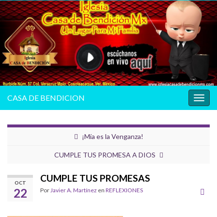
CASA DE BENDICION
Alter
la
nave
¡Mía es la Venganza!
CUMPLE TUS PROMESA A DIOS
CUMPLE TUS PROMESAS
OCT
22
Por
Javier A. Martínez
en
REFLEXIONES