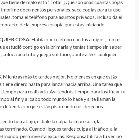
¿Qué tiene de malo esto? Total, ¿Qué son unas cuantas hojas
s? Imprime documentos personales, saca copias para tu uso
onales, toma el teléfono para asuntos privados, incluso da el
ontacto de la empresa propia que estas iniciando.
QUIER COSA.
Habla por teléfono con tus amigos, con tus
ue estudió contigo en la primaria y tenías tiempo sin saber
 coloca una foto y juega solitario, ponte a leer cualquier
S
. Mientras más te tardes mejor. No pienses en que estás
 tiene dinero hasta para lanzar hacia arriba. Una tarea que
de tiempo para realizarla. Así tendrás tiempo para justificar tu
o al fin y al cabo todo mundo lo hace y si te llaman la
te defienda porque están pisoteando tus derechos.
endo tu trabajo, échale la culpa la impresora, la
s terminado. Cuando llegues tardes culpa al tráfico, a la
odo el mundo, pero inventa excusas. Responsabiliza a tu vecino