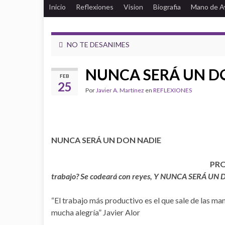
Inicio
Reflexiones
Vision
Biografia
Mano de A
NO TE DESANIMES
NUNCA SERÁ UN D
FEB
25
Por
Javier A. Martínez
en
REFLEXIONES
NUNCA SERÁ UN DON NADIE
PR
trabajo? Se codeará con reyes, Y NUNCA SERÁ UN
“El trabajo más productivo es el que sale de las m
mucha alegría” Javier Alor