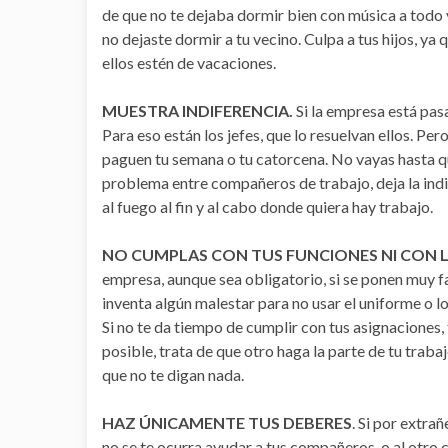
de que no te dejaba dormir bien con música a todo 
no dejaste dormir a tu vecino. Culpa a tus hijos, ya
ellos estén de vacaciones.
MUESTRA INDIFERENCIA.
Si la empresa está pas
Para eso están los jefes, que lo resuelvan ellos. Per
paguen tu semana o tu catorcena. No vayas hasta q
problema entre compañeros de trabajo, deja la ind
al fuego al fin y al cabo donde quiera hay trabajo.
NO CUMPLAS CON TUS FUNCIONES NI CON 
empresa, aunque sea obligatorio, si se ponen muy fas
inventa algún malestar para no usar el uniforme o lo
Si no te da tiempo de cumplir con tus asignaciones, 
posible, trata de que otro haga la parte de tu traba
que no te digan nada.
HAZ ÚNICAMENTE TUS DEBERES
. Si por extra
no se te ocurra ayudar a tus compañeros, o al otr