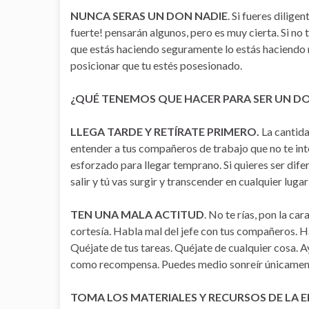
NUNCA SERAS UN DON NADIE
. Si fueres dilige
fuerte! pensarán algunos, pero es muy cierta. Si no t
que estás haciendo seguramente lo estás haciendo 
posicionar que tu estés posesionado.
¿QUÉ TENEMOS QUE HACER PARA SER UN DON
LLEGA TARDE Y RETÍRATE PRIMERO.
La cantida
entender a tus compañeros de trabajo que no te inte
esforzado para llegar temprano. Si quieres ser difer
salir y tú vas surgir y transcender en cualquier luga
TEN UNA MALA ACTITUD
. No te rías, pon la ca
cortesía. Habla mal del jefe con tus compañeros. H
Quéjate de tus tareas. Quéjate de cualquier cosa.
como recompensa. Puedes medio sonreír únicamente
TOMA LOS MATERIALES Y RECURSOS DE LA 