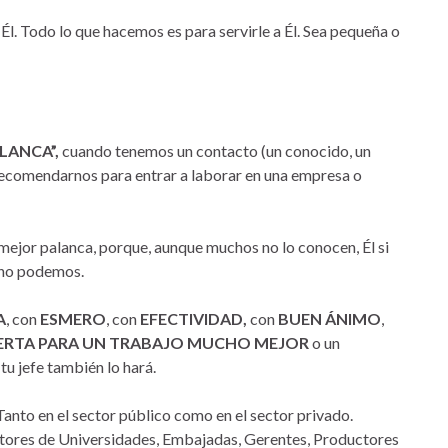
 Él. Todo lo que hacemos es para servirle a Él. Sea pequeña o
LANCA”,
cuando tenemos un contacto (un conocido, un
 recomendarnos para entrar a laborar en una empresa o
mejor palanca, porque, aunque muchos no lo conocen, Él si
s no podemos.
A
, con
ESMERO
, con
EFECTIVIDAD,
con
BUEN ÁNIMO
,
ERTA PARA UN TRABAJO MUCHO
MEJOR
o un
 tu jefe también lo hará.
anto en el sector público como en el sector privado.
ectores de Universidades, Embajadas, Gerentes, Productores