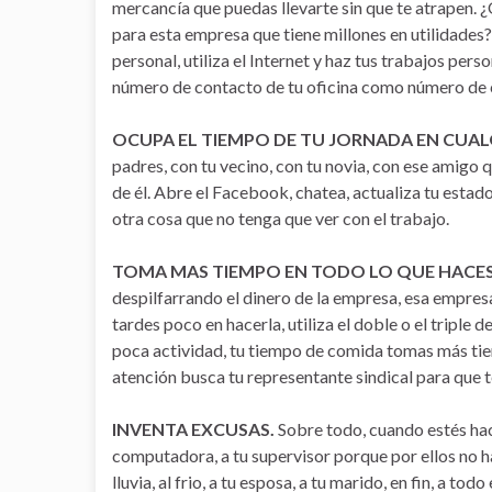
mercancía que puedas llevarte sin que te atrapen. 
para esta empresa que tiene millones en utilidade
personal, utiliza el Internet y haz tus trabajos pers
número de contacto de tu oficina como número de c
OCUPA EL TIEMPO DE TU JORNADA EN CUAL
padres, con tu vecino, con tu novia, con ese amigo q
de él. Abre el Facebook, chatea, actualiza tu estado,
otra cosa que no tenga que ver con el trabajo.
TOMA MAS TIEMPO EN TODO LO QUE HACE
despilfarrando el dinero de la empresa, esa empresa
tardes poco en hacerla, utiliza el doble o el triple 
poca actividad, tu tiempo de comida tomas más tiemp
atención busca tu representante sindical para que 
INVENTA EXCUSAS.
Sobre todo, cuando estés haci
computadora, a tu supervisor porque por ellos no ha
lluvia, al frio, a tu esposa, a tu marido, en fin, a t