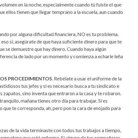
volumen en la noche, especialmente cuando tú fuiste el que
 que ellos tienen que llegar temprano a la escuela, aun cuando
ando por alguna dificultad financiera, NO es tu problema.
o eso sí, asegúrate de que haya suficiente dinero para que te
ue se demuestre que hay dinero. Cuando haya algún
iferencia de lado por un momento y comienza a echarle leña
LOS PROCEDIMIENTOS
. Rebélate a usar el uniforme de la
tidiosos tus jefes y si es necesario busca a tu sindicato e
s zapatos, sino inventa que entraron a la casa y te robaron.
tranquilo, mañana tienes otro día para trabajar. Si es
jo que te corresponda, ah, pero pon la cara de enojado para
ñezas de la vida terminaste con todos tus trabajos a tiempo,
o compañero que está enfermo. Si alguno de tus compañeros