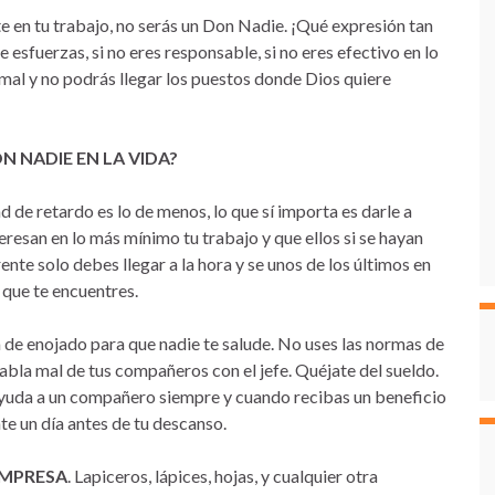
nte en tu trabajo, no serás un Don Nadie. ¡Qué expresión tan
e esfuerzas, si no eres responsable, si no eres efectivo en lo
mal y no podrás llegar los puestos donde Dios quiere
 NADIE EN LA VIDA?
d de retardo es lo de menos, lo que sí importa es darle a
resan en lo más mínimo tu trabajo y que ellos si se hayan
ente solo debes llegar a la hora y se unos de los últimos en
r que te encuentres.
ra de enojado para que nadie te salude. No uses las normas de
abla mal de tus compañeros con el jefe. Quéjate del sueldo.
 Ayuda a un compañero siempre y cuando recibas un beneficio
 un día antes de tu descanso.
EMPRESA
. Lapiceros, lápices, hojas, y cualquier otra