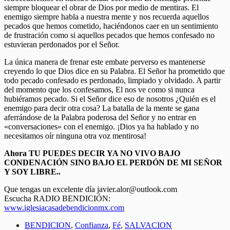
siempre bloquear el obrar de Dios por medio de mentiras. El
enemigo siempre habla a nuestra mente y nos recuerda aquellos
pecados que hemos cometido, haciéndonos caer en un sentimiento
de frustración como si aquellos pecados que hemos confesado no
estuvieran perdonados por el Señor.
La única manera de frenar este embate perverso es mantenerse
creyendo lo que Dios dice en su Palabra. El Señor ha prometido que
todo pecado confesado es perdonado, limpiado y olvidado. A partir
del momento que los confesamos, El nos ve como si nunca
hubiéramos pecado. Si el Señor dice eso de nosotros ¿Quién es el
enemigo para decir otra cosa? La batalla de la mente se gana
aferrándose de la Palabra poderosa del Señor y no entrar en
«conversaciones» con el enemigo. ¡Dios ya ha hablado y no
necesitamos oír ninguna otra voz mentirosa!
Ahora TU PUEDES DECIR YA NO VIVO BAJO
CONDENACIÓN SINO BAJO EL PERDÓN DE MI SEÑOR
Y SOY LIBRE..
Que tengas un excelente día javier.alor@outlook.com
Escucha RADIO BENDICIÓN:
www.iglesiacasadebendicionmx.com
BENDICION
,
Confianza
,
Fé
,
SALVACION