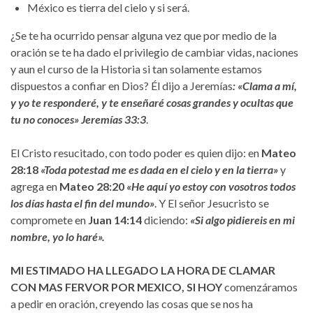
México es tierra del cielo y si será.
¿Se te ha ocurrido pensar alguna vez que por medio de la
oración se te ha dado el privilegio de cambiar vidas, naciones
y aun el curso de la Historia si tan solamente estamos
dispuestos a confiar en Dios? Él dijo a Jeremías
: «Clama a mí,
y yo te responderé, y te enseñaré cosas grandes y ocultas que
tu no conoces» Jeremías 33:3
.
El Cristo resucitado, con todo poder es quien dijo: en
Mateo
28:18
«Toda potestad me es dada en el cielo y en la tierra»
y
agrega en
Mateo 28:20
«He aquí yo estoy con vosotros todos
los días hasta el fin del mundo»
. Y El señor Jesucristo se
compromete en
Juan 14:14
diciendo:
«Si algo pidiereis en mi
nombre, yo lo haré».
MI ESTIMADO HA LLEGADO LA HORA DE CLAMAR
CON MAS FERVOR POR MEXICO, SI HOY
comenzáramos
a pedir en oración, creyendo las cosas que se nos ha