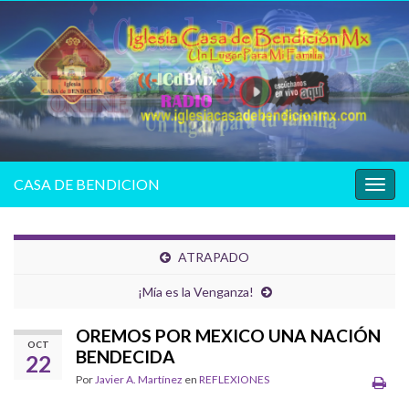
CASA DE BENDICION
Alter
la
nave
ATRAPADO
¡Mía es la Venganza!
OREMOS POR MEXICO UNA NACIÓN
OCT
BENDECIDA
22
Por
Javier A. Martínez
en
REFLEXIONES