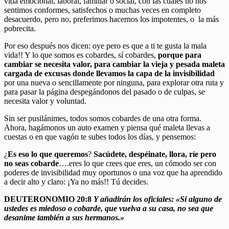
vida emocional, laboral, familiar o social, con las cuales no nos
sentimos conformes, satisfechos o muchas veces en completo
desacuerdo, pero no, preferimos hacernos los impotentes, o la más
pobrecita.
Por eso después nos dicen: oye pero es que a ti te gusta la mala
vida!! Y lo que somos es cobardes, sí cobardes,
porque para
cambiar se necesita valor, para cambiar la vieja y pesada maleta
cargada de excusas donde llevamos la capa de la invisibilidad
por una nueva o sencillamente por ninguna, para explorar otra ruta y
para pasar la página despegándonos del pasado o de culpas, se
necesita valor y voluntad.
Sin ser pusilánimes, todos somos cobardes de una otra forma.
Ahora, hagámonos un auto examen y piensa qué maleta llevas a
cuestas o en que vagón te subes todos los días, y pensemos:
¿
Es eso lo que queremos
?
Sacúdete, despéinate, llora, ríe pero
no seas cobarde
….eres lo que crees que eres, un cómodo ser con
poderes de invisibilidad muy oportunos o una voz que ha aprendido
a decir alto y claro: ¡Ya no más!! Tú decides.
DEUTERONOMIO 20:8
Y añadirán los oficiales: «Si alguno de
ustedes es miedoso o cobarde, que vuelva a su casa, no sea que
desanime también a sus hermanos.»