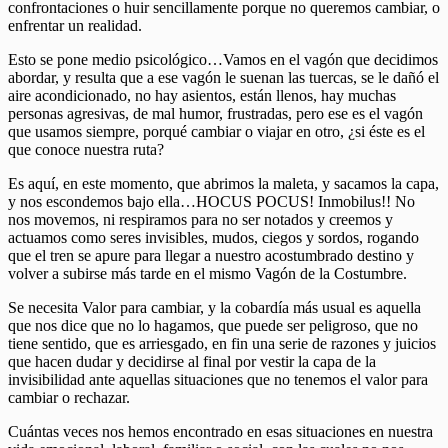
confrontaciones o huir sencillamente porque no queremos cambiar, o
enfrentar un realidad.
Esto se pone medio psicológico…Vamos en el vagón que decidimos
abordar, y resulta que a ese vagón le suenan las tuercas, se le dañó el
aire acondicionado, no hay asientos, están llenos, hay muchas
personas agresivas, de mal humor, frustradas, pero ese es el vagón
que usamos siempre, porqué cambiar o viajar en otro, ¿si éste es el
que conoce nuestra ruta?
Es aquí, en este momento, que abrimos la maleta, y sacamos la capa,
y nos escondemos bajo ella…HOCUS POCUS! Inmobilus!! No
nos movemos, ni respiramos para no ser notados y creemos y
actuamos como seres invisibles, mudos, ciegos y sordos, rogando
que el tren se apure para llegar a nuestro acostumbrado destino y
volver a subirse más tarde en el mismo Vagón de la Costumbre.
Se necesita Valor para cambiar, y la cobardía más usual es aquella
que nos dice que no lo hagamos, que puede ser peligroso, que no
tiene sentido, que es arriesgado, en fin una serie de razones y juicios
que hacen dudar y decidirse al final por vestir la capa de la
invisibilidad ante aquellas situaciones que no tenemos el valor para
cambiar o rechazar.
Cuántas veces nos hemos encontrado en esas situaciones en nuestra