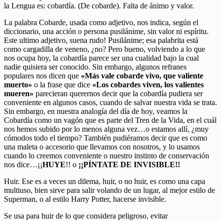
la Lengua es: cobardía. (De cobarde). Falta de ánimo y valor.
La palabra Cobarde, usada como adjetivo, nos indica, según el
diccionario, una acción o persona pusilánime, sin valor ni espíritu.
Este ultimo adjetivo, suena rudo! Pusilánime; esa palabrita está
como cargadilla de veneno, ¿no? Pero bueno, volviendo a lo que
nos ocupa hoy, la cobardía parece ser una cualidad bajo la cual
nadie quisiera ser conocido. Sin embargo, algunos refranes
populares nos dicen que
«Más vale cobarde vivo, que valiente
muerto»
o la frase que dice
«Los cobardes viven, los valientes
mueren»
parecieran querernos decir que la cobardía pudiera ser
conveniente en algunos casos, cuando de salvar nuestra vida se trata.
Sin embargo, en nuestra analogía del día de hoy, veamos la
Cobardía como un vagón que es parte del Tren de la Vida, en el cuál
nos hemos subido por lo menos alguna vez…o estamos allí, ¿muy
cómodos todo el tiempo? También pudiéramos decir que es como
una maleta o accesorio que llevamos con nosotros, y lo usamos
cuando lo creemos conveniente o nuestro instinto de conservación
nos dice…¡¡
HUYE
!! o
¡¡PÍNTATE DE INVISIBLE!!
Huir. Ese es a veces un dilema, huir, o no huir, es como una capa
multiuso, bien sirve para salir volando de un lugar, al mejor estilo de
Superman, o al estilo Harry Potter, hacerse invisible.
Se usa para huir de lo que considera peligroso, evitar