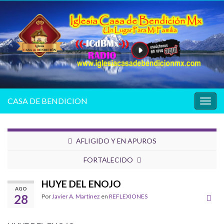
CASA DE BENDICION
Alter
la
nave
AFLIGIDO Y EN APUROS
FORTALECIDO
HUYE DEL ENOJO
AGO
28
Por
Javier A. Martínez
en
REFLEXIONES