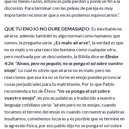
que no tienes razón, entonces pide perdón y ponle un fin a la
discusión. Para terminar con las peleas de pareja es muy
importante reconocer que a veces podemos equivocarnos”.
QUE TU ENOJO NO DURE DEMASIADO:
Es inevitable no
airarse, además también es algo normal como humanos que
somos, la pregunta sería: ¿
Es malo airarse
?, la verdad es que
no es malo y es una reacción humana como cualquier otra,
pero motivada por un descontento, la Biblia dice en
Efesios
4:26: “Airaos, pero no pequéis; no se ponga el sol sobre vuestro
enojo”
. Lo cual es obvio que airarse no es malo, pero las
reacciones que esa ira no se torne en enojo pueden provocar
cosas perjudiciales para tu matrimonio. Por lo que Pablo
recomienda a los de Éfeso:
“no se ponga el sol sobre
vuestro enojo”
, en pocas palabras y traducido a nuestro
lenguaje cotidiano seria: “aírate pero no te enojes, cuando
tocamos el terreno del enojo es cuando con nuestras palabras
insultamos, cometemos locuras y es posible que se termine en
la agresión física, por eso pablo dijo no se ponga el sol sobre