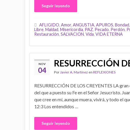
Seguir leyendo
AFLIGIDO
,
Amor
,
ANGUSTIA
,
APUROS
,
Bondad
Libre
,
Maldad
,
Misericordia
,
PAZ
,
Pecado
,
Perdón
,
P
Restauración
,
SALVACION
,
Vida
,
VIDA ETERNA
RESURRECCIÓN DE
NOV
04
Por
Javier A. Martínez
en
REFLEXIONES
RESURRECCIÓN DE LOS CREYENTES LA gran 
del que a puesto su Fe en el Señor Jesucristo. Juan
que cree en mí, aunque muera, vivirá, y todo el qu
12:3 Los entendidos …
Seguir leyendo