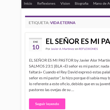
Inicio
Reflexiones
Vision
Biografia
Mano de A
ETIQUETA:
VIDA ETERNA
EL SEÑOR ES MI P
ENE
10
Por
Javier A. Martínez
en
REFLEXIONES
EL SEÑOR ES MI PASTOR by Javier Alor Martí
SALMOS 23:1 |BLA «El señor es mi pastor; nada
faltará» Cuando el Rey David expresó estas pala
señor es mi pastor”, lo hizo porque él sabía muy 
lo referente a este oficio, debido que en su juven
pastoreo las ovejas de su …
Seguir leyendo