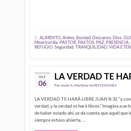
ALIMENTO
,
Animo
,
Bondad
,
Descanso
,
Dios
,
GU
Misericordia
,
PASTOR
,
PASTOS
,
PAZ
,
PRESENCIA
,
REFUGIO
,
Seguridad
,
TRANQUILIDAD
,
VIDA ETE
LA VERDAD TE HA
OCT
06
Por
Javier A. Martínez
en
REFLEXIONES
LA VERDAD TE HARÁ LIBRE JUAN 8:32 “y cono
verdad, y la verdad os hará libres.” Imagina a u
de haber estado ahí, se da cuenta que aquél que le
siempre estuvo abierta. …