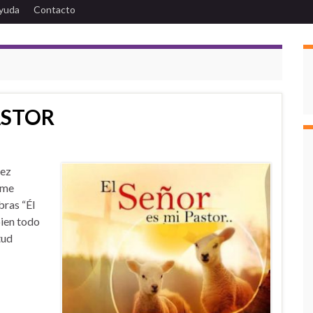
yuda
Contacto
ASTOR
nez
 me
bras “Él
bien todo
tud