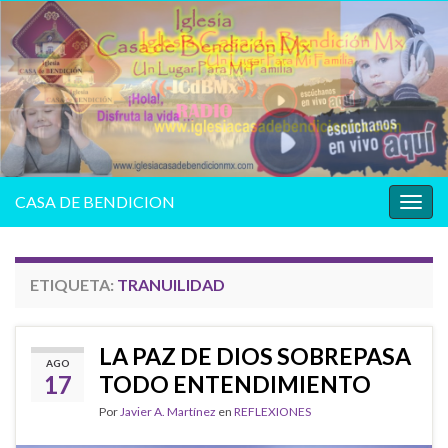
CASA DE BENDICION
Alter
la
nave
ETIQUETA:
TRANUILIDAD
LA PAZ DE DIOS SOBREPASA
AGO
17
TODO ENTENDIMIENTO
Por
Javier A. Martínez
en
REFLEXIONES