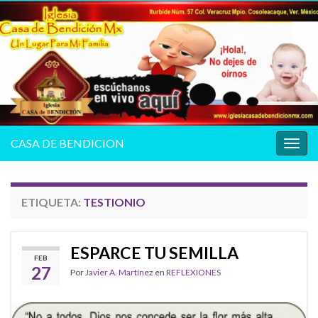
CASA DE BENDICION
Alter
la
nave
ETIQUETA:
TESTIONIO
ESPARCE TU SEMILLA
FEB
27
Por
Javier A. Martínez
en
REFLEXIONES