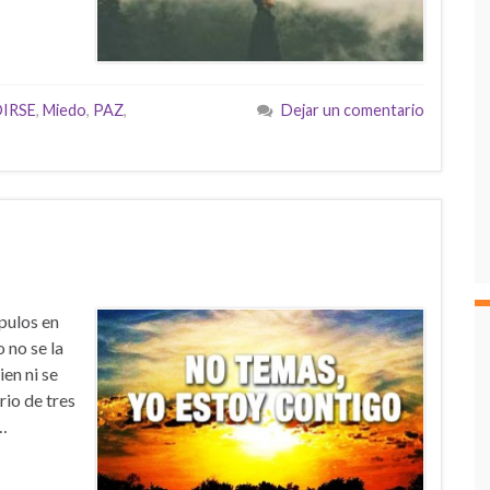
IRSE
,
Miedo
,
PAZ
,
Dejar un comentario
ípulos en
o no se la
en ni se
rio de tres
 …