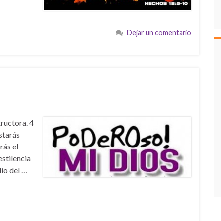
Dejar un comentario
tructora. 4
starás
rás el
estilencia
io del …