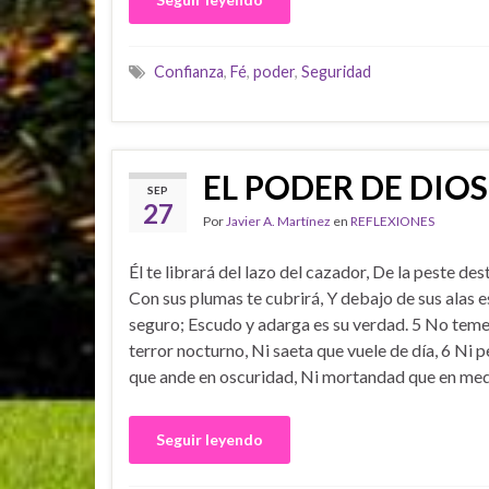
Confianza
,
Fé
,
poder
,
Seguridad
EL PODER DE DIOS
SEP
27
Por
Javier A. Martínez
en
REFLEXIONES
Él te librará del lazo del cazador, De la peste des
Con sus plumas te cubrirá, Y debajo de sus alas e
seguro; Escudo y adarga es su verdad. 5 No teme
terror nocturno, Ni saeta que vuele de día, 6 Ni p
que ande en oscuridad, Ni mortandad que en med
Seguir leyendo