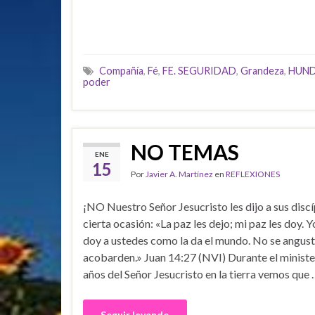
Compañía
,
Fé
,
FE. SEGURIDAD
,
Grandeza
,
HUND
poder
NO TEMAS
ENE
15
Por
Javier A. Martínez
en
REFLEXIONES
¡NO Nuestro Señor Jesucristo les dijo a sus disc
cierta ocasión: «La paz les dejo; mi paz les doy. Y
doy a ustedes como la da el mundo. No se angusti
acobarden.» Juan 14:27 (NVI) Durante el ministe
años del Señor Jesucristo en la tierra vemos que
Seguir leyendo