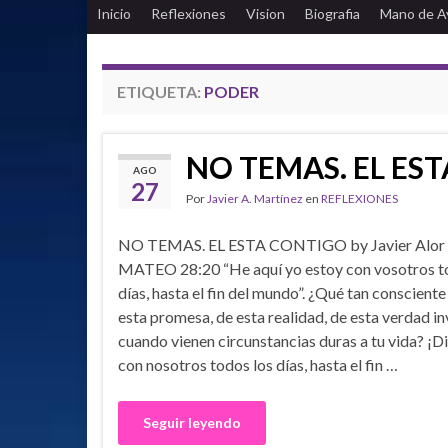
Inicio
Reflexiones
Vision
Biografia
Mano de A
ETIQUETA:
PODER
NO TEMAS. EL ES
AGO
27
Por
Javier A. Martínez
en
REFLEXIONES
NO TEMAS. EL ESTA CONTIGO by Javier Alor 
MATEO 28:20 “He aquí yo estoy con vosotros t
días, hasta el fin del mundo”. ¿Qué tan consciente
esta promesa, de esta realidad, de esta verdad inv
cuando vienen circunstancias duras a tu vida? ¡D
con nosotros todos los días, hasta el fin …
Seguir leyendo