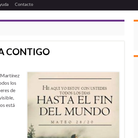
yuda
Contacto
TA CONTIGO
Martínez
odos los
 eres de
isible,
ios está