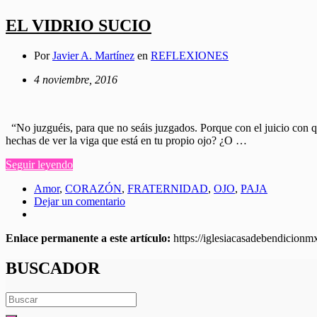
EL VIDRIO SUCIO
Por
Javier A. Martínez
en
REFLEXIONES
4 noviembre, 2016
“No juzguéis, para que no seáis juzgados. Porque con el juicio con qu
hechas de ver la viga que está en tu propio ojo? ¿O …
Seguir leyendo
Amor
,
CORAZÓN
,
FRATERNIDAD
,
OJO
,
PAJA
Dejar un comentario
Enlace permanente a este artículo:
https://iglesiacasadebendicion
BUSCADOR
Search
for: