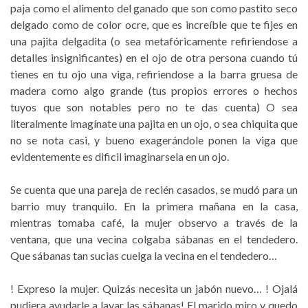
paja como el alimento del ganado que son como pastito seco
delgado como de color ocre, que es increíble que te fijes en
una pajita delgadita (o sea metafóricamente refiriendose a
detalles insignificantes) en el ojo de otra persona cuando tú
tienes en tu ojo una viga, refiriendose a la barra gruesa de
madera como algo grande (tus propios errores o hechos
tuyos que son notables pero no te das cuenta) O sea
literalmente imagínate una pajita en un ojo, o sea chiquita que
no se nota casi, y bueno exagerándole ponen la viga que
evidentemente es dificil imaginarsela en un ojo.
Se cuenta que una pareja de recién casados, se mudó para un
barrio muy tranquilo. En la primera mañana en la casa,
mientras tomaba café, la mujer observo a través de la
ventana, que una vecina colgaba sábanas en el tendedero.
Que sábanas tan sucias cuelga la vecina en el tendedero…
! Expreso la mujer. Quizás necesita un jabón nuevo… ! Ojalá
pudiera ayudarle a lavar las sábanas! El marido miro y quedo