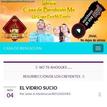
CASA DE BENDICION
Alter
la
nave
NO TE AHOGUES …..
RESURRECCIÓN DE LOS CREYENTES
EL VIDRIO SUCIO
NOV
04
Por
Javier A. Martínez
en
REFLEXIONES