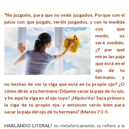
“No juzguéis, para que no seáis juzgados. Porque con el
juicio con que juzgáis, seréis juzgados, y con la medida
con
que
medís, os
será medido.
¿Y por qué
miras las paja
que está en el
ojo de tu
hermano, y
no hechas de ver la viga que está en tu propio ojo? ¿O
cómo dirás a tu hermano: Déjame sacar la paja de tu ojo,
y he aquí la viga en el ojo tuyo? ¡Hipócrita! Saca primero
la viga de tu propio ojo, y entonces verás bien para
sacar la paja del ojo de tu herma
no” (Mateo 7:1-5
HABLANDO LITERAL!
no metafóricamente, se refiere a la