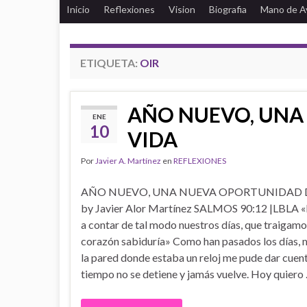
Inicio
Reflexiones
Vision
Biografia
Mano de A
ETIQUETA:
OIR
AÑO NUEVO, UNA
ENE
10
VIDA
Por
Javier A. Martínez
en
REFLEXIONES
AÑO NUEVO, UNA NUEVA OPORTUNIDAD 
by Javier Alor Martínez SALMOS 90:12 |LBLA 
a contar de tal modo nuestros días, que traigamo
corazón sabiduría» Como han pasados los días, 
la pared donde estaba un reloj me pude dar cuent
tiempo no se detiene y jamás vuelve. Hoy quiero