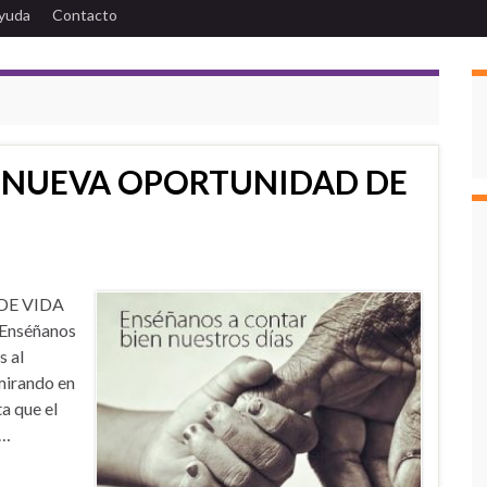
yuda
Contacto
 NUEVA OPORTUNIDAD DE
DE VIDA
«Enséñanos
s al
mirando en
a que el
 …