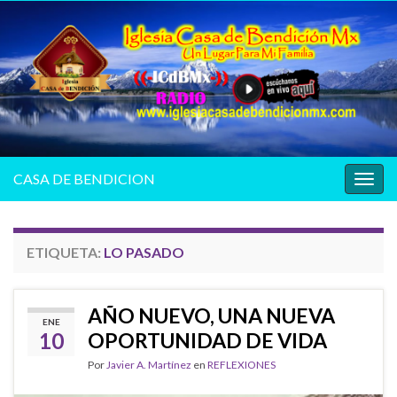
CASA DE BENDICION
Alter
la
nave
ETIQUETA:
LO PASADO
AÑO NUEVO, UNA NUEVA
ENE
10
OPORTUNIDAD DE VIDA
Por
Javier A. Martínez
en
REFLEXIONES