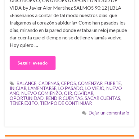
AÑO NUEVO, UNA NUEVA OPORTUNIDAD DE
VIDA by Javier Alor Martínez SALMOS 90:12 |LBLA
«Enséñanos a contar de tal modo nuestros días, que
traigamos al corazón sabiduría» Como han pasados los
días, mirando en la pared donde estaba un reloj me pude
dar cuenta que el tiempo no se detiene y jamás vuelve.
Hoy quiero …
Seguir leyendo
BALANCE
,
CADENAS
,
CEPOS
,
COMENZAR
,
FUERTE
,
INICIAR
,
LAMENTARSE
,
LO PASADO
,
LO VIEJO
,
NUEVO
AÑO
,
NUEVO COMIENZO
,
OIR
,
OLVIDAR
,
OPORTUNIDAD
,
RENDIR CUENTAS
,
SACAR CUENTAS
,
TENER EXITO
,
TIEMPO DE CONTINUAR
Dejar un comentario