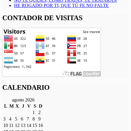
NO TE QUEJES, COMO TRATAS, TE TRATARAN
HE ROGADO POR TI, QUE TÚ FE NO FALTE
CONTADOR DE VISITAS
CALENDARIO
agosto 2026
L
M
X
J
V
S
D
1
2
3
4
5
6
7
8
9
10
11
12
13
14
15
16