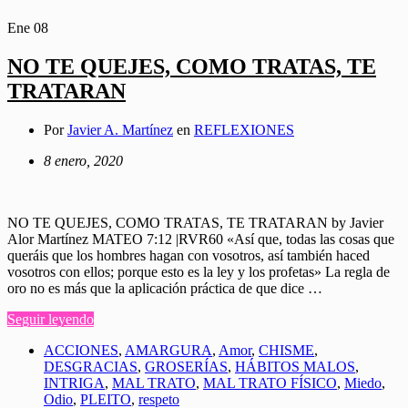
Ene
08
NO TE QUEJES, COMO TRATAS, TE
TRATARAN
Por
Javier A. Martínez
en
REFLEXIONES
8 enero, 2020
NO TE QUEJES, COMO TRATAS, TE TRATARAN by Javier
Alor Martínez MATEO 7:12 |RVR60 «Así que, todas las cosas que
queráis que los hombres hagan con vosotros, así también haced
vosotros con ellos; porque esto es la ley y los profetas» La regla de
oro no es más que la aplicación práctica de que dice …
Seguir leyendo
ACCIONES
,
AMARGURA
,
Amor
,
CHISME
,
DESGRACIAS
,
GROSERÍAS
,
HÁBITOS MALOS
,
INTRIGA
,
MAL TRATO
,
MAL TRATO FÍSICO
,
Miedo
,
Odio
,
PLEITO
,
respeto