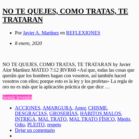
NO TE QUEJES, COMO TRATAS, TE
TRATARAN
Por
Javier A. Martínez
en
REFLEXIONES
8 enero, 2020
NO TE QUEJES, COMO TRATAS, TE TRATARAN by Javier
Alor Martínez MATEO 7:12 |RVR60 «Así que, todas las cosas que
queráis que los hombres hagan con vosotros, así también haced
vosotros con ellos; porque esto es la ley y los profetas» La regla de
oro no es más que la aplicación práctica de que dice …
Seguir leyendo
ACCIONES
,
AMARGURA
,
Amor
,
CHISME
,
DESGRACIAS
,
GROSERÍAS
,
HÁBITOS MALOS
,
INTRIGA
,
MAL TRATO
,
MAL TRATO FÍSICO
,
Miedo
,
Odio
,
PLEITO
,
respeto
Dejar un comentario