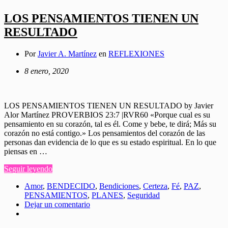
LOS PENSAMIENTOS TIENEN UN
RESULTADO
Por
Javier A. Martínez
en
REFLEXIONES
8 enero, 2020
LOS PENSAMIENTOS TIENEN UN RESULTADO by Javier
Alor Martínez PROVERBIOS 23:7 |RVR60 «Porque cual es su
pensamiento en su corazón, tal es él. Come y bebe, te dirá; Más su
corazón no está contigo.» Los pensamientos del corazón de las
personas dan evidencia de lo que es su estado espiritual. En lo que
piensas en …
Seguir leyendo
Amor
,
BENDECIDO
,
Bendiciones
,
Certeza
,
Fé
,
PAZ
,
PENSAMIENTOS
,
PLANES
,
Seguridad
Dejar un comentario