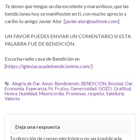
Te deseo que tengas un día excelente y maravilloso, que las
bendiciones hoy se manifiesten en ti, con mucho aprecio y
cariño tu amigo Javier Alor [
javier.alor@outlook.com
]
UN FAVOR PUEDES ENVIAR UN COMENTARIO SI ESTA
PALABRA FUE DE BENDICIÓN.
Escucha radio casa de Bendición en
[
https://iglesiacasadebendicionmx.com/
]
Alegría de Dar
,
Amor
,
Bendiciendo
,
BENDICION
,
Bondad
,
Dar
,
Economia
,
Esperanza
,
Fé
,
Frutos
,
Generosidad
,
GOZO
,
Gratitud
,
Honra
,
Humildad
,
Misericordia
,
Promesas
,
respeto
,
Sabiduria
,
Valores
Deja una respuesta
Tu dirección de correo electrónico no será publicada.