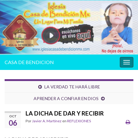
CASA DE BENDICION
Alter
la
nave
LA VERDAD TE HARÁ LIBRE
APRENDER A CONFIAR EN DIOS
LA DICHA DE DAR Y RECIBIR
OCT
06
Por
Javier A. Martínez
en
REFLEXIONES